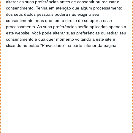
alterar as suas preferências antes de consentir ou recusar o
consentimento.
Tenha em atenção que algum processamento
dos seus dados pessoais poderá não exigir o seu
Não haverá Nexus 6! Android Silver
consentimento, mas que tem o direito de se opor a esse
processamento. As suas preferências serão aplicadas apenas a
chega em Fevereiro de 2015
este website. Você pode alterar suas preferências ou retirar seu
consentimento a qualquer momento voltando a este site e
18 MAI 2014
·
ANDROID
46 COMENTÁRIOS
clicando no botão "Privacidade" na parte inferior da página.
Nos últimos tempos muito se tem ouvido falar do
Android Silver
, um novo programa que terá como
principal objectivo promover a qualidade e incentivar
os fabricantes de dispositivos móveis a criarem
modelos mais sofisticados dos seus dispositivos
para correr versões mais “limpas” do Android.
Depois de terem aparecido recentemente imagens
do suposto Nexus 6, o
@evleaks
referiu que não
haverá Nexus 6 e que o programa Android Silver
chegará em Fevereiro de 2015… Ou ainda antes!