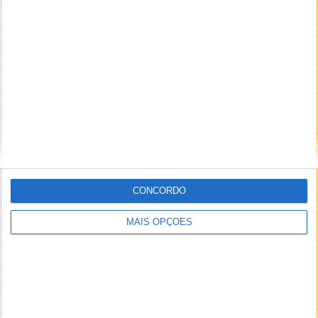
O ano abriu com a promessa de bons saldos,
reduções, promoções e preços de ocasião, é o que
se encontra...
CONCORDO
MAIS OPÇÕES
Análise app KuantoKusta – Os
melhores preços no seu Android
28 DEZ 2013
·
ANDROID
2 COMENTÁRIOS