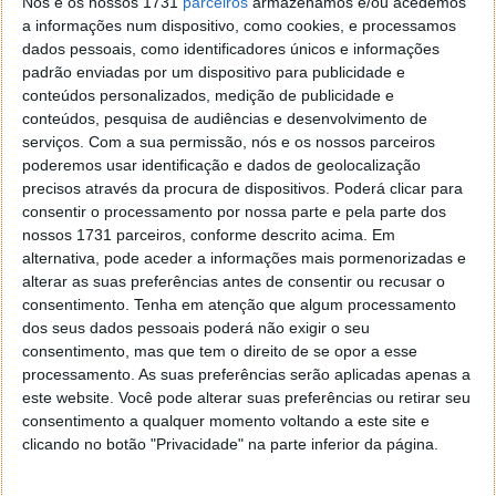
Nós e os nossos 1731
parceiros
armazenamos e/ou acedemos
O preço dos saldos a que se assiste nos últimos anos
a informações num dispositivo, como cookies, e processamos
para chaves digitais do Windows 10, Office 2016,
dados pessoais, como identificadores únicos e informações
Office 2019, jogos, software de segurança aparece
padrão enviadas por um dispositivo para publicidade e
graças a plataformas como Goodoffer24.
conteúdos personalizados, medição de publicidade e
conteúdos, pesquisa de audiências e desenvolvimento de
Primordialmente, além do software de produtividade
serviços.
Com a sua permissão, nós e os nossos parceiros
e de sistemas operativos o seu catálogo também
poderemos usar identificação e dados de geolocalização
precisos através da procura de dispositivos. Poderá clicar para
inclui outras oportunidades, disponíveis todo o ano.
consentir o processamento por nossa parte e pela parte dos
Mas como esta promoção, há limite de tempo.
nossos 1731 parceiros, conforme descrito acima. Em
alternativa, pode aceder a informações mais pormenorizadas e
alterar as suas preferências antes de consentir ou recusar o
consentimento.
Tenha em atenção que algum processamento
dos seus dados pessoais poderá não exigir o seu
consentimento, mas que tem o direito de se opor a esse
processamento. As suas preferências serão aplicadas apenas a
este website. Você pode alterar suas preferências ou retirar seu
consentimento a qualquer momento voltando a este site e
clicando no botão "Privacidade" na parte inferior da página.