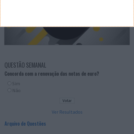
QUESTÃO SEMANAL
Concorda com a renovação das notas de euro?
Sim
Não
Ver Resultados
Arquivo de Questões