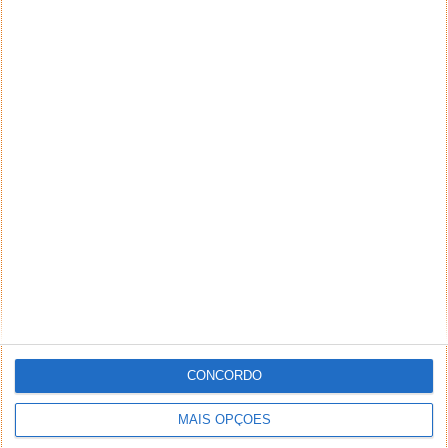
A Apple está em vias de aderir aos processadores
Intel e com isso dar uma volta de 180 graus à...
1
…
6
7
PUB
CONCORDO
MAIS OPÇÕES