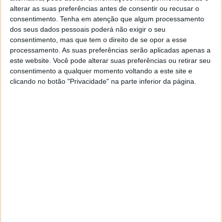
alterar as suas preferências antes de consentir ou recusar o
consentimento.
Tenha em atenção que algum processamento
ARM já trabalha num novo processador
dos seus dados pessoais poderá não exigir o seu
10nm
consentimento, mas que tem o direito de se opor a esse
processamento. As suas preferências serão aplicadas apenas a
este website. Você pode alterar suas preferências ou retirar seu
23 ABR 2015
·
HARDWARE
6 COMENTÁRIOS
consentimento a qualquer momento voltando a este site e
O sector dos processadores tem estado em
clicando no botão "Privacidade" na parte inferior da página.
constante crescimento, e esse crescimento deve-se
sem dúvida à grande aposta por parte de empresas
como a Qualcomm, como a MediaTek, a ARM, entre
outras, em processadores que consumam menos
energia e que tragam um grande desempenho,
principalmente nos dispositivos móveis.