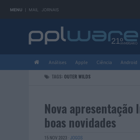
MENU
MAIL
JORNAIS
Análises
Apple
Ciência
Android
TAGS:
OUTER WILDS
Nova apresentação I
boas novidades
15 NOV 2023
·
JOGOS