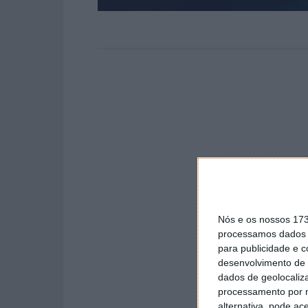
Nós e os nossos 17
processamos dados p
para publicidade e 
desenvolvimento de 
dados de geolocaliza
processamento por n
alternativa, pode ac