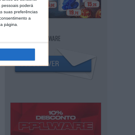
 pessoais poderá
s suas preferências
 consentimento a
da página.
NEWSLETTER PPLWARE