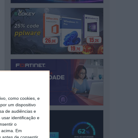
vo, como cookies, e
por um dispositivo
sa de audiências e
usar identificação e
nsentir o
o acima. Em
s antes de consentir