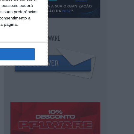
 pessoais poderá
s suas preferências
 consentimento a
da página.
NEWSLETTER PPLWARE