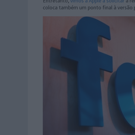
Entretanto,
vimos a Apple a solicitar
a re
coloca também um ponto final à versão p