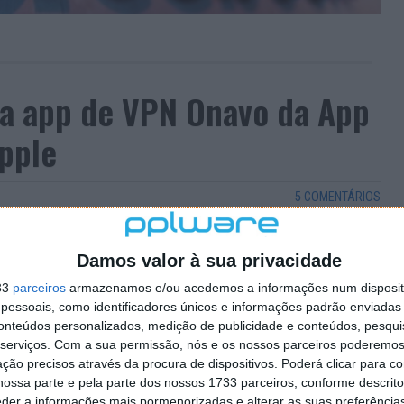
ua app de VPN Onavo da App
Apple
5 COMENTÁRIOS
e privacidade nunca foi pacífica. Se por um lado
eito a estar protegidos, por outro querem recolher o
Damos valor à sua privacidade
33
parceiros
armazenamos e/ou acedemos a informações num dispositi
essoais, como identificadores únicos e informações padrão enviadas 
lher essa informação é a Onavo, um serviço de VPN,
conteúdos personalizados, medição de publicidade e conteúdos, pesqui
ora, por violar as regras da App Store, esta app foi
serviços.
Com a sua permissão, nós e os nossos parceiros poderemos 
ção precisos através da procura de dispositivos. Poderá clicar para co
ossa parte e pela parte dos nossos 1733 parceiros, conforme descrit
eder a informações mais pormenorizadas e alterar as suas preferência