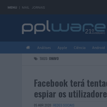
MENU
MAIL
JORNAIS
Análises
Apple
Ciência
Android
TAGS:
ONAVO
Facebook terá tent
espiar os utilizador
05 ABR 2020
·
REDES SOCIAIS