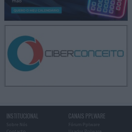
INSTITUCIONAL
CANAIS PPLWARE
Sobre Nós
Fórum Pplware
Contacto
Usados Pplware