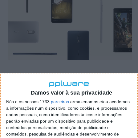
Nokia 6, 5 e 3: uma nova família de
Damos valor à sua privacidade
smartphones
Nós e os nossos 1733
parceiros
armazenamos e/ou acedemos
a informações num dispositivo, como cookies, e processamos
26 FEV 2017
·
GADGETS
43 COMENTÁRIOS
dados pessoais, como identificadores únicos e informações
padrão enviadas por um dispositivo para publicidade e
Além do lançamento do Nokia 3310, a Nokia recheou
conteúdos personalizados, medição de publicidade e
o seu portefólio de produtos com mais 3
conteúdos, pesquisa de audiências e desenvolvimento de