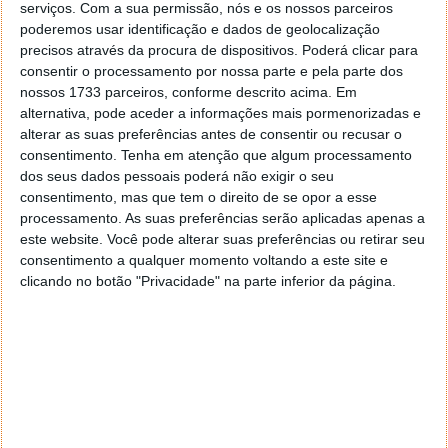
smartphones, para atacar diferentes gamas.
serviços.
Com a sua permissão, nós e os nossos parceiros
poderemos usar identificação e dados de geolocalização
Depois da estreia no mercado chinês, a Nokia
precisos através da procura de dispositivos. Poderá clicar para
apresenta-se ao mercado global através do Mobile
consentir o processamento por nossa parte e pela parte dos
World Congress, com os Nokia 6, Nokia 5 e Nokia 3.
nossos 1733 parceiros, conforme descrito acima. Em
Conheça os preços e as especificações principais.
alternativa, pode aceder a informações mais pormenorizadas e
alterar as suas preferências antes de consentir ou recusar o
consentimento.
Tenha em atenção que algum processamento
dos seus dados pessoais poderá não exigir o seu
consentimento, mas que tem o direito de se opor a esse
processamento. As suas preferências serão aplicadas apenas a
este website. Você pode alterar suas preferências ou retirar seu
consentimento a qualquer momento voltando a este site e
clicando no botão "Privacidade" na parte inferior da página.