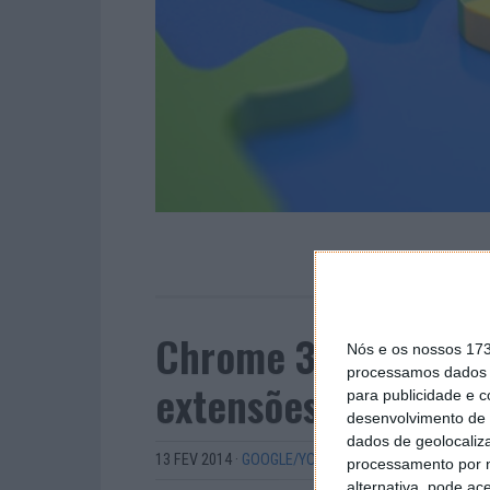
Chrome 33 com bloq
Nós e os nossos 17
processamos dados p
extensões externas
para publicidade e 
desenvolvimento de 
dados de geolocaliza
13 FEV 2014
·
GOOGLE/YOUTUBE
processamento por n
alternativa, pode ac