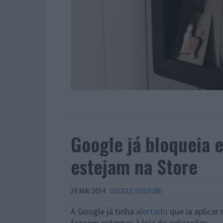
Google já bloqueia
estejam na Store
29 MAI 2014
·
GOOGLE/YOUTUBE
A Google já tinha
alertado
que ia aplicar
fossem externas à loja de aplicações.