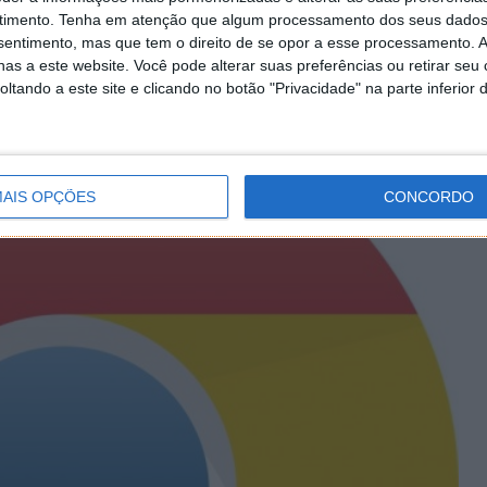
ar a instalação no Chrome de extensões externas à sua
timento.
Tenha em atenção que algum processamento dos seus dados
 passado a Google tinha
alertado
que a partir de Janeiro
nsentimento, mas que tem o direito de se opor a esse processamento. A
isponível.
as a este website. Você pode alterar suas preferências ou retirar seu
tando a este site e clicando no botão "Privacidade" na parte inferior 
bém conhecidas e prendem-se essencialmente com
ade de proteger os utilizadores.
r e a próxima versão 33 do Chrome vai ter já
AIS OPÇÕES
CONCORDO
.