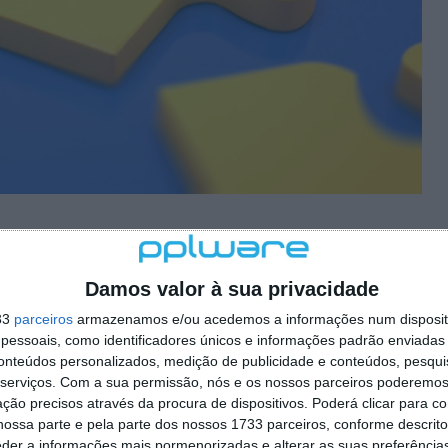
Damos valor à sua privacidade
ueio de instalação de
33
parceiros
armazenamos e/ou acedemos a informações num dispositi
essoais, como identificadores únicos e informações padrão enviadas 
conteúdos personalizados, medição de publicidade e conteúdos, pesqui
serviços.
Com a sua permissão, nós e os nossos parceiros poderemos 
ção precisos através da procura de dispositivos. Poderá clicar para co
22 COMENTÁRIOS
ossa parte e pela parte dos nossos 1733 parceiros, conforme descrit
eder a informações mais pormenorizadas e alterar as suas preferência