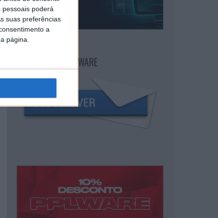
 pessoais poderá
s suas preferências
 consentimento a
da página.
NEWSLETTER PPLWARE