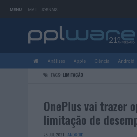
MENU
MAIL
JORNAIS
Análises
Apple
Ciência
Android
TAGS:
LIMITAÇÃO
OnePlus vai trazer o
limitação de desem
25 JUL 2021
·
ANDROID