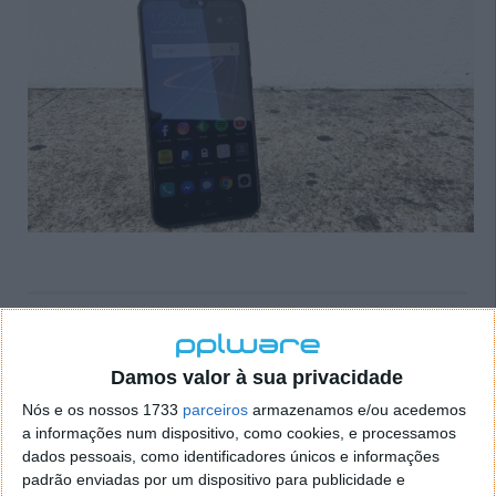
Passatempo: Ganhe um Huawei P20 lite
Damos valor à sua privacidade
22 AGO 2018
·
PASSATEMPOS
1.486 COMENTÁRIOS
Nós e os nossos 1733
parceiros
armazenamos e/ou acedemos
A Huawei é hoje uma das maiores marcas do
a informações num dispositivo, como cookies, e processamos
segmento dos smartphones no mundo. No Pplware
dados pessoais, como identificadores únicos e informações
temos vindo a acompanhar este crescimento ao
padrão enviadas por um dispositivo para publicidade e