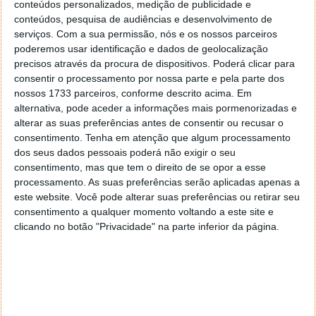
conteúdos personalizados, medição de publicidade e
longo dos anos e temos tido a oportunidade de o
conteúdos, pesquisa de audiências e desenvolvimento de
presentear com alguns dos melhores modelos que a
serviços.
Com a sua permissão, nós e os nossos parceiros
marca tem disponível.
poderemos usar identificação e dados de geolocalização
precisos através da procura de dispositivos. Poderá clicar para
Hoje o presente é um Huawei P20 lite! Boa sorte!
consentir o processamento por nossa parte e pela parte dos
nossos 1733 parceiros, conforme descrito acima. Em
alternativa, pode aceder a informações mais pormenorizadas e
alterar as suas preferências antes de consentir ou recusar o
consentimento.
Tenha em atenção que algum processamento
dos seus dados pessoais poderá não exigir o seu
consentimento, mas que tem o direito de se opor a esse
processamento. As suas preferências serão aplicadas apenas a
este website. Você pode alterar suas preferências ou retirar seu
consentimento a qualquer momento voltando a este site e
clicando no botão "Privacidade" na parte inferior da página.