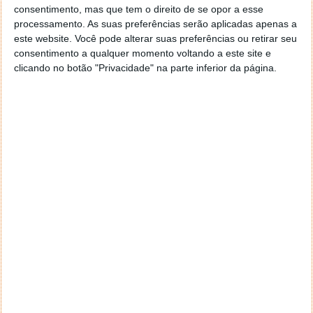
consentimento, mas que tem o direito de se opor a esse
processamento. As suas preferências serão aplicadas apenas a
este website. Você pode alterar suas preferências ou retirar seu
consentimento a qualquer momento voltando a este site e
clicando no botão "Privacidade" na parte inferior da página.
Apoio à compra de elétricos vai voltar e
abrange quem comprou carro em 2025
22 DEZ 2025
·
MOTORES/ENERGIA
49 COMENTÁRIOS
O Ministério do Ambiente e Energia está a preparar
uma nova fase de apoios financeiros destinados à
compra de veículos 100% elétricos. Mesmo quem já
comprou um carro, em 2025, pode candidatar-se.