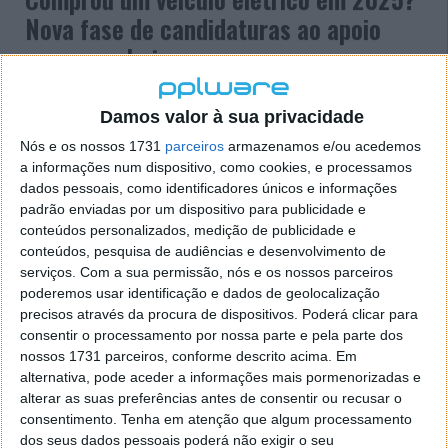
Nova fase de candidaturas ao apoio
arrancam hoje
29 DEZ 2025
·
MOTORES/ENERGIA
75 COMENTÁRIOS
Damos valor à sua privacidade
As candidaturas à nova fase do apoio à compra de
Nós e os nossos 1731
parceiros
armazenamos e/ou acedemos
veículos elétricos, retroativo a 1 de janeiro de 2025,
a informações num dispositivo, como cookies, e processamos
arrancaram esta segunda-feira, dia 29 de dezembro.
dados pessoais, como identificadores únicos e informações
Os interessados já podem submeter os seus pedidos
padrão enviadas por um dispositivo para publicidade e
através do site do Fundo Ambiental.
conteúdos personalizados, medição de publicidade e
conteúdos, pesquisa de audiências e desenvolvimento de
serviços.
Com a sua permissão, nós e os nossos parceiros
poderemos usar identificação e dados de geolocalização
precisos através da procura de dispositivos. Poderá clicar para
consentir o processamento por nossa parte e pela parte dos
nossos 1731 parceiros, conforme descrito acima. Em
alternativa, pode aceder a informações mais pormenorizadas e
alterar as suas preferências antes de consentir ou recusar o
consentimento.
Tenha em atenção que algum processamento
dos seus dados pessoais poderá não exigir o seu