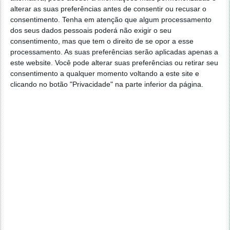
alterar as suas preferências antes de consentir ou recusar o
consentimento.
Tenha em atenção que algum processamento
dos seus dados pessoais poderá não exigir o seu
consentimento, mas que tem o direito de se opor a esse
processamento. As suas preferências serão aplicadas apenas a
este website. Você pode alterar suas preferências ou retirar seu
consentimento a qualquer momento voltando a este site e
clicando no botão "Privacidade" na parte inferior da página.
GoPro Karma volta às lojas em
Fevereiro
06 JAN 2017
·
GADGETS
6 COMENTÁRIOS
Após um lançamento bastante promissor, a GoPro