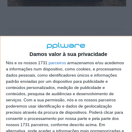
Já existe data de apresentação da nova
GoPro Hero6 Black
Damos valor à sua privacidade
Nós e os nossos 1731
parceiros
armazenamos e/ou acedemos
26 SET 2017
·
GADGETS
11 COMENTÁRIOS
a informações num dispositivo, como cookies, e processamos
Embora existam alternativas para vários bolsos, a
dados pessoais, como identificadores únicos e informações
GoPro continua a ter as melhores câmaras de ação
padrão enviadas por um dispositivo para publicidade e
do mercado.
conteúdos personalizados, medição de publicidade e
conteúdos, pesquisa de audiências e desenvolvimento de
Depois do sucesso da GoPro Hero5 Black no ano
serviços.
Com a sua permissão, nós e os nossos parceiros
poderemos usar identificação e dados de geolocalização
passado, foi agora anunciada a data de apresentação
precisos através da procura de dispositivos. Poderá clicar para
da GoPro Hero6 Black ainda para este mês.
consentir o processamento por nossa parte e pela parte dos
nossos 1731 parceiros, conforme descrito acima. Em
alternativa, pode aceder a informações mais pormenorizadas e