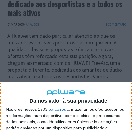
dedicado aos desportistas e a todos os
mais ativos
04 MAR 2025
·
ANÁLISES
1 COMENTÁRIO
A Huawei tem dado particular atenção ao que os
utilizadores dos seus produtos de som querem. A
qualidade das suas propostas é única e as novas
ofertas têm reforçado esta sua posição. Agora,
chegam ao mercado com os HUAWEI FreeArc, uma
proposta diferente, dedicada aos amantes de áudio
mais ativos e a todos os desportistas. Vamos
conhecer os HUAWEI FreeArc.
Damos valor à sua privacidade
Nós e os nossos 1733
parceiros
armazenamos e/ou acedemos
a informações num dispositivo, como cookies, e processamos
dados pessoais, como identificadores únicos e informações
padrão enviadas por um dispositivo para publicidade e