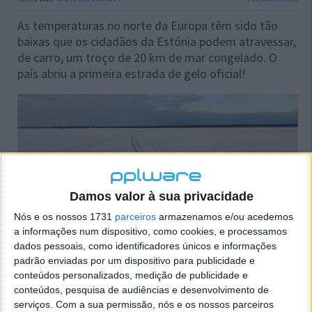
As temperaturas no norte da Europa têm sido tão
baixas que os cidadãos da Estónia podem atravessar,
de carro, um troço de 20 km de mar congelado. O
país abriu a primeira estrada de gelo oficial!
Damos valor à sua privacidade
Nós e os nossos 1731
parceiros
armazenamos e/ou acedemos
a informações num dispositivo, como cookies, e processamos
dados pessoais, como identificadores únicos e informações
padrão enviadas por um dispositivo para publicidade e
conteúdos personalizados, medição de publicidade e
conteúdos, pesquisa de audiências e desenvolvimento de
serviços.
Com a sua permissão, nós e os nossos parceiros