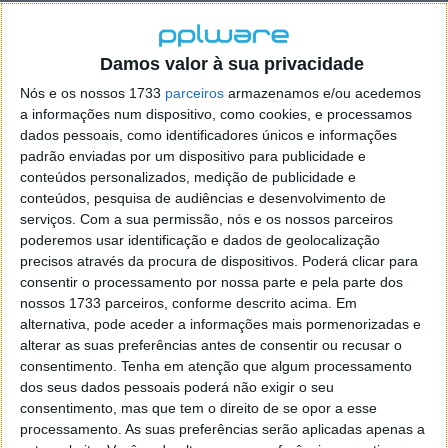
Novo Documento Único Automóvel
(livrete do carro) já dia 1 de agosto
Damos valor à sua privacidade
Nós e os nossos 1733
parceiros
armazenamos e/ou acedemos
31 JUL 2019
·
NOTÍCIAS
39 COMENTÁRIOS
a informações num dispositivo, como cookies, e processamos
dados pessoais, como identificadores únicos e informações
O novo Documento Único Automóvel entra em vigor
padrão enviadas por um dispositivo para publicidade e
já amanhã (1 de agosto) e cabe na carteira. Este novo
conteúdos personalizados, medição de publicidade e
cartão tem as dimensões de um cartão de cidadão
e
conteúdos, pesquisa de audiências e desenvolvimento de
nesta primeira fase apenas chegará a novas
serviços.
Com a sua permissão, nós e os nossos parceiros
matrículas. Em 2020 este documento chegará a
poderemos usar identificação e dados de geolocalização
todos os veículos.
precisos através da procura de dispositivos. Poderá clicar para
consentir o processamento por nossa parte e pela parte dos
Saiba mais sobre o novo Documento Único
nossos 1733 parceiros, conforme descrito acima. Em
Automóvel (DUA).
alternativa, pode aceder a informações mais pormenorizadas e
alterar as suas preferências antes de consentir ou recusar o
consentimento.
Tenha em atenção que algum processamento
dos seus dados pessoais poderá não exigir o seu
consentimento, mas que tem o direito de se opor a esse
processamento. As suas preferências serão aplicadas apenas a