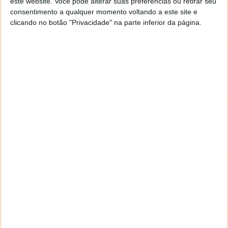
este website. Você pode alterar suas preferências ou retirar seu
consentimento a qualquer momento voltando a este site e
clicando no botão "Privacidade" na parte inferior da página.
Portugal: Conheça já o novo Documento
Único Automóvel (livrete do carro)
19 JUN 2019
·
NOTÍCIAS
108 COMENTÁRIOS
No seguimento do
Simplex+, têm sido várias as
medidas impostas pelo Governo Português. A mais
recente é ao nível do “livrete do veículo”,
oficialmente conhecido como Documento Único
Automóvel (DUA).