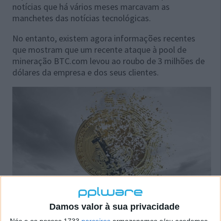
notícias que há vários meses marcavam as
manchetes das notícias tecnológicas.
No entanto, existem agora informações recentes
que mostram que um recente ataque à pool de
mineração BTC.com levou ao roubo de 3 milhões de
dólares da empresa e dos seus clientes.
Damos valor à sua privacidade
Nós e os nossos 1733
parceiros
armazenamos e/ou acedemos