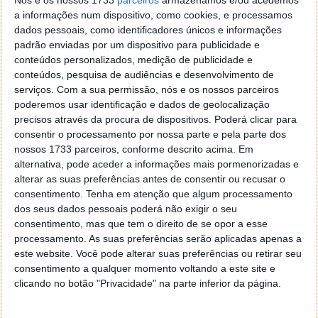
a informações num dispositivo, como cookies, e processamos
dados pessoais, como identificadores únicos e informações
Starbucks irá aceitar pagamentos em
padrão enviadas por um dispositivo para publicidade e
Bitcoin já a partir de 2020
conteúdos personalizados, medição de publicidade e
conteúdos, pesquisa de audiências e desenvolvimento de
serviços.
Com a sua permissão, nós e os nossos parceiros
29 OUT 2019
·
NOTÍCIAS
15 COMENTÁRIOS
poderemos usar identificação e dados de geolocalização
O Starbucks é a maior rede de cafés do mundo e em
precisos através da procura de dispositivos. Poderá clicar para
breve irá aceitar pagamentos em Bitcoin! Tal irá
consentir o processamento por nossa parte e pela parte dos
decorrer já a partir de 2020, através da Bakkt de Wall
nossos 1733 parceiros, conforme descrito acima. Em
Street.
alternativa, pode aceder a informações mais pormenorizadas e
alterar as suas preferências antes de consentir ou recusar o
Este serviço da empresa estará ao dispor de milhões
consentimento.
Tenha em atenção que algum processamento
dos seus dados pessoais poderá não exigir o seu
de consumidores em todo o mundo, algo que poderá
consentimento, mas que tem o direito de se opor a esse
elevar a adoção das criptomoedas no quotidiano.
processamento. As suas preferências serão aplicadas apenas a
este website. Você pode alterar suas preferências ou retirar seu
consentimento a qualquer momento voltando a este site e
clicando no botão "Privacidade" na parte inferior da página.