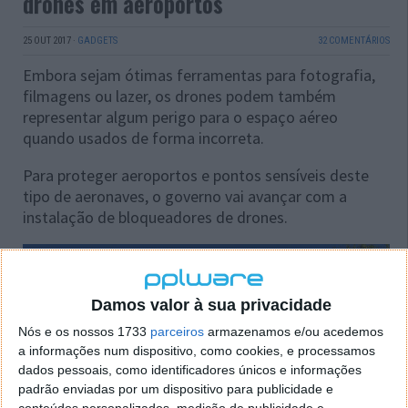
drones em aeroportos
25 OUT 2017
·
GADGETS
32 COMENTÁRIOS
Embora sejam ótimas ferramentas para fotografia,
filmagens ou lazer, os drones podem também
representar algum perigo para o espaço aéreo
quando usados de forma incorreta.
Para proteger aeroportos e pontos sensíveis deste
tipo de aeronaves, o governo vai avançar com a
instalação de bloqueadores de drones.
Damos valor à sua privacidade
Nós e os nossos 1733
parceiros
armazenamos e/ou acedemos
a informações num dispositivo, como cookies, e processamos
dados pessoais, como identificadores únicos e informações
padrão enviadas por um dispositivo para publicidade e