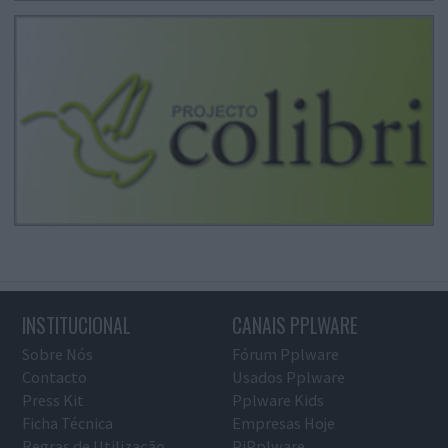
INSTITUCIONAL
CANAIS PPLWARE
Sobre Nós
Fórum Pplware
Contacto
Usados Pplware
Press Kit
Pplware Kids
Ficha Técnica
Empresas Hoje
Regras de Utilização
PiPplware