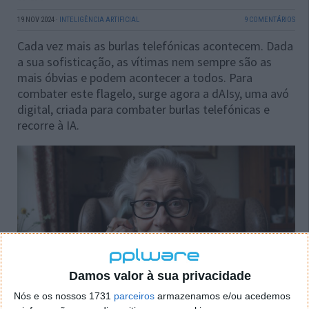
19 NOV 2024
·
INTELIGÊNCIA ARTIFICIAL
9 COMENTÁRIOS
Cada vez mais as burlas telefónicas acontecem. Dada
a sua sofisticação, as vítimas nem sempre são as
mais óbvias e podem acontecer a todos. Para
combater este flagelo, surge agora a dAIsy, uma avó
digital, criada para combater burlas telefónicas e
recorre à IA.
Damos valor à sua privacidade
Nós e os nossos 1731
parceiros
armazenamos e/ou acedemos