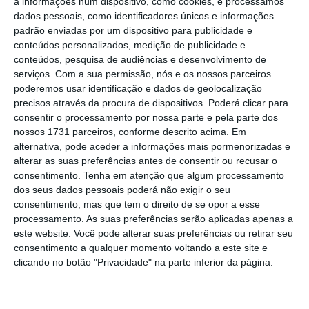
a informações num dispositivo, como cookies, e processamos
dados pessoais, como identificadores únicos e informações
padrão enviadas por um dispositivo para publicidade e
conteúdos personalizados, medição de publicidade e
RGPD: Avó obrigada a apagar
conteúdos, pesquisa de audiências e desenvolvimento de
serviços.
Com a sua permissão, nós e os nossos parceiros
fotografias dos netos das redes sociais
poderemos usar identificação e dados de geolocalização
precisos através da procura de dispositivos. Poderá clicar para
22 MAI 2020
·
NOTÍCIAS
38 COMENTÁRIOS
consentir o processamento por nossa parte e pela parte dos
nossos 1731 parceiros, conforme descrito acima. Em
É a lei, e as redes sociais não estão à parte! No
alternativa, pode aceder a informações mais pormenorizadas e
entanto, são poucos os que a conhecem ou se
alterar as suas preferências antes de consentir ou recusar o
importam do que estão a fazer. Quantos de nós não
consentimento.
Tenha em atenção que algum processamento
publicam fotografias no Facebook onde aparecem
dos seus dados pessoais poderá não exigir o seu
outras pessoas? Pediram consentimento? Acham que
consentimento, mas que tem o direito de se opor a esse
as outras pessoas se sentem confortáveis por
processamento. As suas preferências serão aplicadas apenas a
estarem expostas?
este website. Você pode alterar suas preferências ou retirar seu
consentimento a qualquer momento voltando a este site e
Nos Países Baixos, uma mulher foi obrigada a apagar
clicando no botão "Privacidade" na parte inferior da página.
fotografias dos netos publicadas no Facebook e
Pinterest. A culpa é do RGPD.