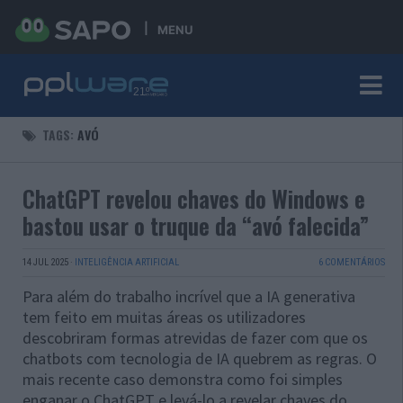
MENU
TAGS:
AVÓ
ChatGPT revelou chaves do Windows e
bastou usar o truque da “avó falecida”
14 JUL 2025
·
INTELIGÊNCIA ARTIFICIAL
6 COMENTÁRIOS
Para além do trabalho incrível que a IA generativa
tem feito em muitas áreas os utilizadores
descobriram formas atrevidas de fazer com que os
chatbots com tecnologia de IA quebrem as regras. O
mais recente caso demonstra como foi simples
enganar o ChatGPT e levá-lo a revelar chaves do