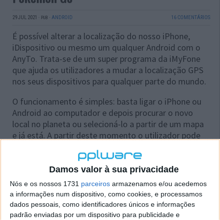
29 JUL 2021
·
·
ANDROID
16 COMENTÁRIOS
PUB
É possível alterar a localização do nosso iPhone,
iDispositivo ou mesmo um qualquer Android com o
AnyTo. Trata-se de um super programa da iMyFone
que ajuda os utilizadores a mudar a localização GPS
nos seus dispositivos para qualquer parte do mundo.
O funcionamento é simples: basta ligar o iPhone ou
Android ao computador e depois procurar o novo
local no planeta ou selecioná-lo a partir de um mapa
e já está. A partir deste momento o utilizador pode
«parecer» que está em qualquer parte do mundo.
Damos valor à sua privacidade
Nós e os nossos 1731
parceiros
armazenamos e/ou acedemos
a informações num dispositivo, como cookies, e processamos
dados pessoais, como identificadores únicos e informações
padrão enviadas por um dispositivo para publicidade e