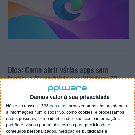
Dica: Como abrir várias apps sem
fechar o Menu Iniciar no Windows 10
29 MAR 2019
·
TRUQUES & DICAS
17 COMENTÁRIOS
Damos valor à sua privacidade
É impossível imaginar o Windows 10 sem o Menu
Nós e os nossos 1733
parceiros
armazenamos e/ou acedemos
Iniciar. É já uma parte essencial deste sistema
a informações num dispositivo, como cookies, e processamos
operativo e está a sofrer algumas mudanças, ao
dados pessoais, como identificadores únicos e informações
longo do tempos.
padrão enviadas por um dispositivo para publicidade e
conteúdos personalizados, medição de publicidade e