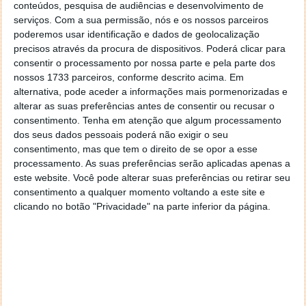
Hoje trazemos uma dica para poderem abrir várias
conteúdos, pesquisa de audiências e desenvolvimento de
apps sem terem de fechar e abrir o Menu Iniciar, algo
serviços.
Com a sua permissão, nós e os nossos parceiros
que muitos pediam insistentemente.
poderemos usar identificação e dados de geolocalização
precisos através da procura de dispositivos. Poderá clicar para
consentir o processamento por nossa parte e pela parte dos
nossos 1733 parceiros, conforme descrito acima. Em
alternativa, pode aceder a informações mais pormenorizadas e
alterar as suas preferências antes de consentir ou recusar o
consentimento.
Tenha em atenção que algum processamento
dos seus dados pessoais poderá não exigir o seu
consentimento, mas que tem o direito de se opor a esse
processamento. As suas preferências serão aplicadas apenas a
este website. Você pode alterar suas preferências ou retirar seu
consentimento a qualquer momento voltando a este site e
clicando no botão "Privacidade" na parte inferior da página.
Microsoft disponibiliza leitura de PDF’s
no Office Web Apps