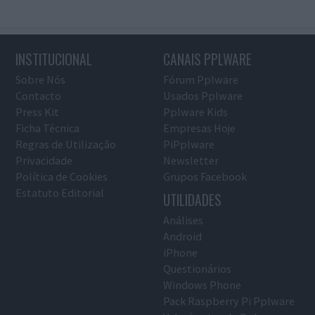
INSTITUCIONAL
CANAIS PPLWARE
Sobre Nós
Fórum Pplware
Contacto
Usados Pplware
Press Kit
Pplware Kids
Ficha Técnica
Empresas Hoje
Regras de Utilização
PiPplware
Privacidade
Newsletter
Política de Cookies
Grupos Facebook
Estatuto Editorial
UTILIDADES
Análises
Android
iPhone
Questionários
Windows Phone
Pack Raspberry Pi Pplware