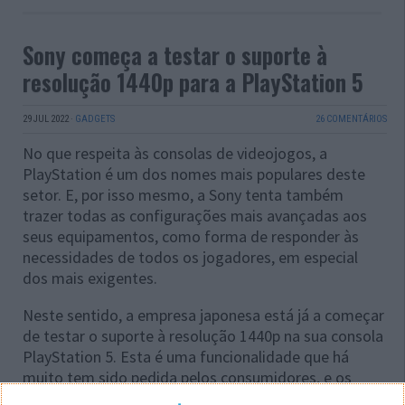
Sony começa a testar o suporte à
resolução 1440p para a PlayStation 5
29 JUL 2022
·
GADGETS
26 COMENTÁRIOS
No que respeita às consolas de videojogos, a
PlayStation é um dos nomes mais populares deste
setor. E, por isso mesmo, a Sony tenta também
trazer todas as configurações mais avançadas aos
seus equipamentos, como forma de responder às
necessidades de todos os jogadores, em especial
dos mais exigentes.
Neste sentido, a empresa japonesa está já a começar
de testar o suporte à resolução 1440p na sua consola
PlayStation 5. Esta é uma funcionalidade que há
muito tem sido pedida pelos consumidores, e os
testes tiveram início já nesta quinta-feira.