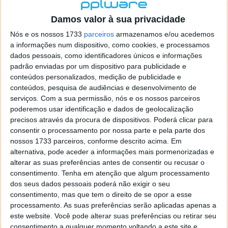
Damos valor à sua privacidade
Nós e os nossos 1733
parceiros
armazenamos e/ou acedemos
a informações num dispositivo, como cookies, e processamos
dados pessoais, como identificadores únicos e informações
padrão enviadas por um dispositivo para publicidade e
conteúdos personalizados, medição de publicidade e
conteúdos, pesquisa de audiências e desenvolvimento de
serviços.
Com a sua permissão, nós e os nossos parceiros
poderemos usar identificação e dados de geolocalização
precisos através da procura de dispositivos. Poderá clicar para
consentir o processamento por nossa parte e pela parte dos
nossos 1733 parceiros, conforme descrito acima. Em
alternativa, pode aceder a informações mais pormenorizadas e
alterar as suas preferências antes de consentir ou recusar o
Youtube para Android já tem suporte
consentimento.
Tenha em atenção que algum processamento
dos seus dados pessoais poderá não exigir o seu
para vídeos de 2K
consentimento, mas que tem o direito de se opor a esse
processamento. As suas preferências serão aplicadas apenas a
10 AGO 2014
·
ANDROID
5 COMENTÁRIOS
este website. Você pode alterar suas preferências ou retirar seu
consentimento a qualquer momento voltando a este site e