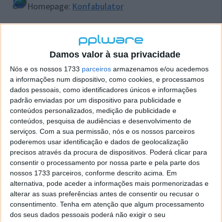
Homepage:
Konfabulator
Damos valor à sua privacidade
Este artigo tem mais de um ano
Nós e os nossos 1733
parceiros
armazenamos e/ou acedemos
a informações num dispositivo, como cookies, e processamos
Acompanhe o Pplware no Google Notícias
dados pessoais, como identificadores únicos e informações
padrão enviadas por um dispositivo para publicidade e
conteúdos personalizados, medição de publicidade e
Autor:
Vítor M.
Proponha uma correção, faça uma sugestão
conteúdos, pesquisa de audiências e desenvolvimento de
serviços.
Com a sua permissão, nós e os nossos parceiros
poderemos usar identificação e dados de geolocalização
precisos através da procura de dispositivos. Poderá clicar para
consentir o processamento por nossa parte e pela parte dos
PRÓXIMO ARTIGO
nossos 1733 parceiros, conforme descrito acima. Em
Microsoft reforça caça ao pirata
alternativa, pode aceder a informações mais pormenorizadas e
alterar as suas preferências antes de consentir ou recusar o
consentimento.
Tenha em atenção que algum processamento
ARTIGO ANTERIOR
dos seus dados pessoais poderá não exigir o seu