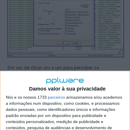
Em vez de clicar um a um para perceber se
funcionam, esta ferramenta analisa uma URL (ou
várias) fazendo de forma automática um rastreio
aos links directos, a páginas externas, a
Damos valor à sua privacidade
redireccionamentos, etc.
Nós e os nossos 1733
parceiros
armazenamos e/ou acedemos
a informações num dispositivo, como cookies, e processamos
dados pessoais, como identificadores únicos e informações
padrão enviadas por um dispositivo para publicidade e
conteúdos personalizados, medição de publicidade e
conteúdos, pesquisa de audiências e desenvolvimento de