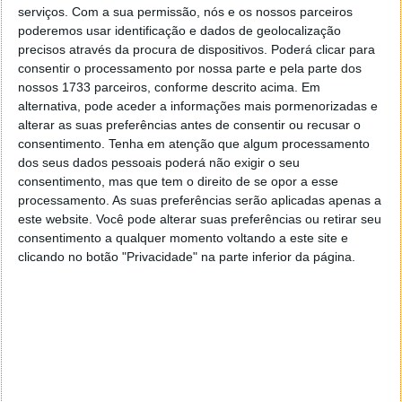
serviços.
Com a sua permissão, nós e os nossos parceiros
poderemos usar identificação e dados de geolocalização
precisos através da procura de dispositivos. Poderá clicar para
consentir o processamento por nossa parte e pela parte dos
nossos 1733 parceiros, conforme descrito acima. Em
alternativa, pode aceder a informações mais pormenorizadas e
alterar as suas preferências antes de consentir ou recusar o
consentimento.
Tenha em atenção que algum processamento
dos seus dados pessoais poderá não exigir o seu
consentimento, mas que tem o direito de se opor a esse
processamento. As suas preferências serão aplicadas apenas a
Há nas configurações do programa, opções para
este website. Você pode alterar suas preferências ou retirar seu
definir a profundidade da pesquisa do links e o
consentimento a qualquer momento voltando a este site e
número de processos simultâneos a correr. Além
clicando no botão "Privacidade" na parte inferior da página.
destas opções, no modo avançado pode configurar
um nível de informação muito rigoroso e muito
detalhado.