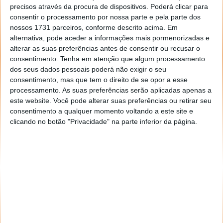
precisos através da procura de dispositivos. Poderá clicar para
Windows;
consentir o processamento por nossa parte e pela parte dos
Re-hook WizMouse if mouse capture lost
-
nossos 1731 parceiros, conforme descrito acima. Em
reactiva automaticamente a funcionalidade do
alternativa, pode aceder a informações mais pormenorizadas e
WizMouse quando é perdida. Esta opção foi
alterar as suas preferências antes de consentir ou recusar o
criada devido a um conflito conhecido com a
consentimento.
Tenha em atenção que algum processamento
aplicação
AutoHotkey
.
dos seus dados pessoais poderá não exigir o seu
consentimento, mas que tem o direito de se opor a esse
processamento. As suas preferências serão aplicadas apenas a
este website. Você pode alterar suas preferências ou retirar seu
Note-se que este programa poderá não funcionar
consentimento a qualquer momento voltando a este site e
correctamente com os
touchpads
devido à forma
clicando no botão "Privacidade" na parte inferior da página.
como funcionam. Mas não há problema, até porque
para quem usa os
drivers
Synaptics, a funcionalidade
principal do WizMouse já existe.
Alterações recentes
O WizMouse foi reescrito de forma
a usar o mínimo de memória