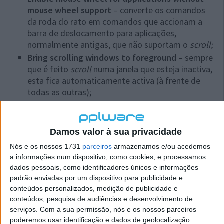
mouse wheel support
– converte os comandos
da roda do rato em comandos que accionam a
barra de deslocamento para aplicações,
normalmente antigas, que não suportam o
scroll;
Bring scrolling windows to foreground
– sempre
que é feito
scroll
numa janela que esteja inactiva,
esta fica automaticamente activa (à frente de
todas as outras);
Left click tray icon to enable/disable
– permite
que um simples clique no ícone do WizMouse na
tray
active ou desactive as acções do programa.
Damos valor à sua privacidade
Se estiver inactivo, o ícone da tray fica de cor
Nós e os nossos 1731
parceiros
armazenamos e/ou acedemos
cinzenta;
a informações num dispositivo, como cookies, e processamos
Run as Adminitrator (Windows Vista/7 only)
– o
dados pessoais, como identificadores únicos e informações
WizMouse irá iniciar com previlégios de
padrão enviadas por um dispositivo para publicidade e
administrador, necessários para operações que o
conteúdos personalizados, medição de publicidade e
exijam. Para activar esta funcionalidade são
conteúdos, pesquisa de audiências e desenvolvimento de
necessários, obviamente, permissões de
serviços.
Com a sua permissão, nós e os nossos parceiros
poderemos usar identificação e dados de geolocalização
administrador, podendo interferir com o UAC do