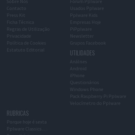
Sobre Nós
Fórum Pplware
Contacto
Usados Pplware
Press Kit
Pplware Kids
Ficha Técnica
Empresas Hoje
Regras de Utilização
PiPplware
Privacidade
Newsletter
Política de Cookies
Grupos Facebook
Estatuto Editorial
UTILIDADES
Análises
Android
iPhone
Questionários
Windows Phone
Pack Raspberry Pi Pplware
Velocímetro do Pplware
RUBRICAS
Porque hoje é sexta
Pplware Classics…