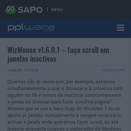
MENU
WizMouse v1.6.0.1 – faça scroll em
janelas inactivas
27 MAI 2011
·
SOFTWARE
19 COMENTÁRIOS
Quantas são as vezes que, por exemplo, estamos
simultaneamente a usar o
browser
e à conversa com
alguém no IM e temos de reactivar constantemente
a janela do
browser
para fazer
scroll
na página?
Mesmo que se use o Aero Snap do Windows 7 ou se
ajuste as janelas manualmente é sempre necessário
activar a janela onde queremos fazer
scroll
, ou até
mesmo enquanto usamos o explorador do Windows