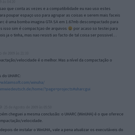
9 às 04:20
ao que conta as vezes e a compatibilidade eu nao uso estes
ra poupar espaço uso para agrupar as coisas e serem mais faceis
Uharc é uma bomba imagina GTA SA em 1.67mb descompactado para
s isso sim é compactçao de arquivos
por acaso so testei para
is ja o tinha, mas nao resisti ao facto de tal coisa ser possivel…
 de 2009 às 21:33
pactação/velocidade é o melhor. Mas a nível da compactação o
Is do UHARC:
ww.klaimsoft.com/winuha/
ummwiedeutsch.de/home/?page=projects#uharcgui
25 de Agosto de 2009 às 05:50
bém cheguei a mesma conclusão: o UHARC (WinUHA) é o que oferece
compactação/velocidade.
epois de instalar o WinUHA, vale a pena atualizar os executáveis do