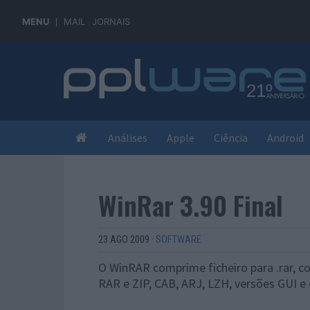
MENU
MAIL
JORNAIS
Análises
Apple
Ciência
Android
WinRar 3.90 Final
23 AGO 2009
·
SOFTWARE
O WinRAR comprime ficheiro para .rar, co
RAR e ZIP, CAB, ARJ, LZH, versões GUI e 