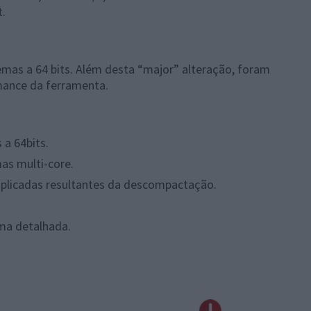
t.
mas a 64 bits. Além desta “major” alteração, foram
mance da ferramenta.
a 64bits.
as multi-core.
uplicadas resultantes da descompactação.
ma detalhada.