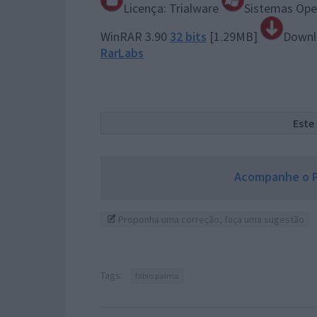
Licença: Trialware
Sistemas Ope
WinRAR 3.90
32 bits
[1.29MB]
Downl
RarLabs
Este
Acompanhe o P
Proponha uma correção, faça uma sugestão
Tags:
fabio.palma