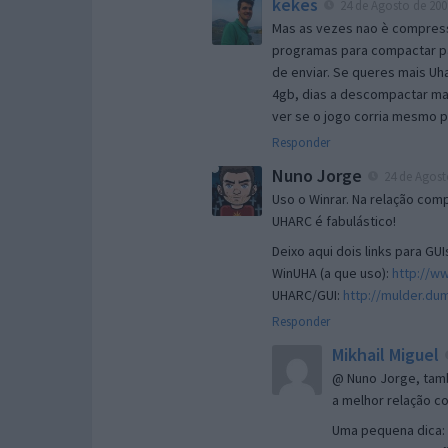
kekes
24 de Agosto de 200
Mas as vezes nao è compress
programas para compactar pa
de enviar. Se queres mais 
4gb, dias a descompactar ma
ver se o jogo corria mesmo po
Responder
Nuno Jorge
24 de Agosto
Uso o Winrar. Na relação com
UHARC é fabulástico!
Deixo aqui dois links para GU
WinUHA (a que uso):
http://w
UHARC/GUI:
http://mulder.d
Responder
Mikhail Miguel
@ Nuno Jorge, tam
a melhor relação 
Uma pequena dica: d