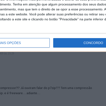
existe.
timento.
Tenha em atenção que algum processamento dos seus dados
nsentimento, mas que tem o direito de se opor a esse processamento. A
as a este website. Você pode alterar suas preferências ou retirar seu
o de 2009 às 23:20
tando a este site e clicando no botão "Privacidade" na parte inferior 
roveitasse mais cores.. por enquanto dual e quads vai dar ao
AIS OPÇÕES
CONCORDO
09 às 23:29
compressor?!? Já ouviram falar do p7zip??? Tem uma compressão
zip. e é freeware… adiante…