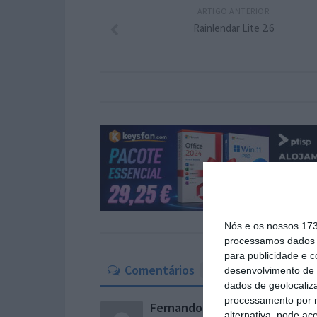
ARTIGO ANTERIOR
Rainlendar Lite 2.6
Nós e os nossos 17
processamos dados p
para publicidade e 
Comentários
22
desenvolvimento de 
dados de geolocaliza
processamento por n
Fernando
23 de Agosto de 2009 às 2
alternativa, pode ac