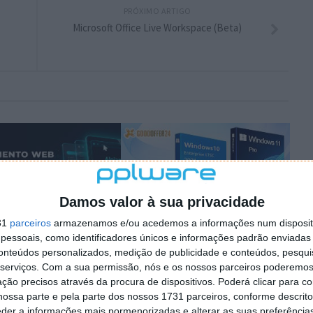
PRÓXIMO ARTIGO
Microsoft Office Live Workspace (Beta)
Damos valor à sua privacidade
31
parceiros
armazenamos e/ou acedemos a informações num dispositi
essoais, como identificadores únicos e informações padrão enviadas 
conteúdos personalizados, medição de publicidade e conteúdos, pesqui
serviços.
Com a sua permissão, nós e os nossos parceiros poderemos 
ção precisos através da procura de dispositivos. Poderá clicar para co
ossa parte e pela parte dos nossos 1731 parceiros, conforme descrit
3:06
eder a informações mais pormenorizadas e alterar as suas preferência