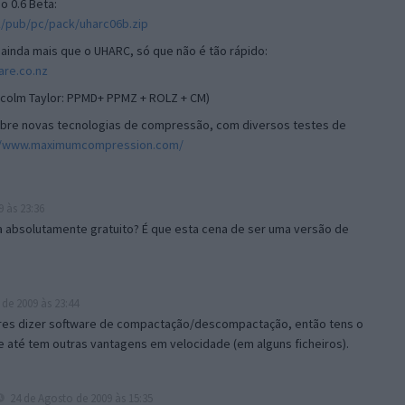
o 0.6 Beta:
.sk/pub/pc/pack/uharc06b.zip
inda mais que o UHARC, só que não é tão rápido:
are.co.nz
alcolm Taylor: PPMD+ PPMZ + ROLZ + CM)
obre novas tecnologias de compressão, com diversos testes de
//www.maximumcompression.com/
 às 23:36
 absolutamente gratuito? É que esta cena de ser uma versão de
de 2009 às 23:44
res dizer software de compactação/descompactação, então tens o
e até tem outras vantagens em velocidade (em alguns ficheiros).
24 de Agosto de 2009 às 15:35