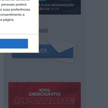
 pessoais poderá
s suas preferências
 consentimento a
da página.
NEWSLETTER PPLWARE