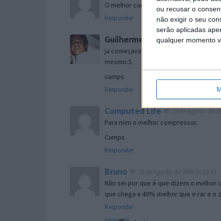
O melhor compressor de ficheiros que 
ou recusar o consen
Responder
não exigir o seu co
serão aplicadas apen
Guilherme de Sousa
23 de Agost
qualquer momento vol
ja começavam era a fazer com q isto ap
mesmo:S
cumps
M
Responder
Computed Life
23 de Agosto de 20
Para mim o melhor compressor.
Cumps
Responder
Bruno
23 de Agosto de 2009 às 23:33
Não sei por que é que dizem o melhor 
que chega a 40% melhor que o rar e o 
Responder