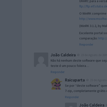
UHARC para a versã
ftp://ftp.elf.stuba
O WinRK comprime a
http://www.msoftw
(WinRK 3.1.2, by M
Excelente portal s
comparação:
http:
Responder
João Caldeira
23 de Agosto de 2009
Não há nenhum deste software que seja
teste é um pouco foleira…
Responder
Raicuparta
23 de Agosto 
Se por “deste software” que
7-zip, completamente grátis 
Responder
João Caldeira