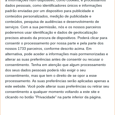
a informações num dispositivo, como cookies, e processamos
Na imagem do programa aparece um botão “Password
dados pessoais, como identificadores únicos e informações
Generator” para que será ?
padrão enviadas por um dispositivo para publicidade e
Responder
conteúdos personalizados, medição de publicidade e
conteúdos, pesquisa de audiências e desenvolvimento de
rui
25 de Julho de 2006 às 13:19
serviços.
Com a sua permissão, nós e os nossos parceiros
poderemos usar identificação e dados de geolocalização
ainda bem..sim sr. logo hj ou amh em que é desta que
precisos através da procura de dispositivos. Poderá clicar para
formato isto…Element, nao te posso garantir que nao fui la
consentir o processamento por nossa parte e pela parte dos
ver mas em
http://www.serials.ws
tem mt mt coisa “legal”…
nossos 1733 parceiros, conforme descrito acima. Em
Responder
alternativa, pode aceder a informações mais pormenorizadas e
alterar as suas preferências antes de consentir ou recusar o
Luís Paulo
25 de Julho de 2006 às 13:43
consentimento.
Tenha em atenção que algum processamento
Escelente programa. Era mesmo algo assim que estava a
dos seus dados pessoais poderá não exigir o seu
precisar há algum tempo. Obrigado.
consentimento, mas que tem o direito de se opor a esse
Responder
processamento. As suas preferências serão aplicadas apenas a
este website. Você pode alterar suas preferências ou retirar seu
BisMarques
25 de Julho de 2006 às 15:37
consentimento a qualquer momento voltando a este site e
clicando no botão "Privacidade" na parte inferior da página.
Já conhecia e posso-vos dizer que é 5*****
Recomendado!!!
Have Fun