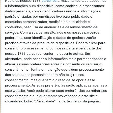
Nós e os nossos 1733
parceiros
armazenamos e/ou acedemos
o gesto definido.
a informações num dispositivo, como cookies, e processamos
dados pessoais, como identificadores únicos e informações
padrão enviadas por um dispositivo para publicidade e
conteúdos personalizados, medição de publicidade e
conteúdos, pesquisa de audiências e desenvolvimento de
serviços.
Com a sua permissão, nós e os nossos parceiros
poderemos usar identificação e dados de geolocalização
precisos através da procura de dispositivos. Poderá clicar para
consentir o processamento por nossa parte e pela parte dos
nossos 1733 parceiros, conforme descrito acima. Em
alternativa, pode aceder a informações mais pormenorizadas e
alterar as suas preferências antes de consentir ou recusar o
consentimento.
Tenha em atenção que algum processamento
dos seus dados pessoais poderá não exigir o seu
consentimento, mas que tem o direito de se opor a esse
processamento. As suas preferências serão aplicadas apenas a
este website. Você pode alterar suas preferências ou retirar seu
Privacidade
consentimento a qualquer momento voltando a este site e
Ao nível da Privacidade o Vivaldi é também muito
clicando no botão "Privacidade" na parte inferior da página.
bom, disponibilizando vários mecanismos de