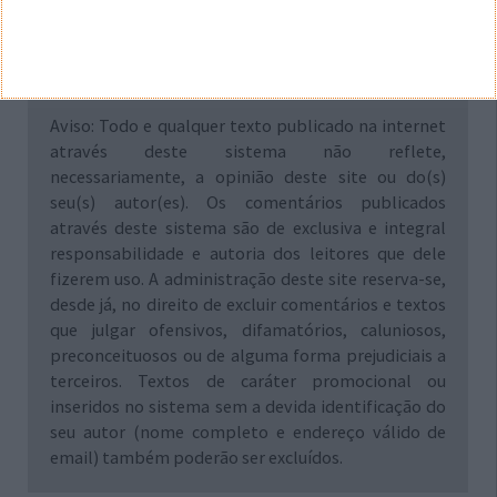
Aviso: Todo e qualquer texto publicado na internet
através deste sistema não reflete,
necessariamente, a opinião deste site ou do(s)
seu(s) autor(es). Os comentários publicados
através deste sistema são de exclusiva e integral
responsabilidade e autoria dos leitores que dele
fizerem uso. A administração deste site reserva-se,
desde já, no direito de excluir comentários e textos
que julgar ofensivos, difamatórios, caluniosos,
preconceituosos ou de alguma forma prejudiciais a
terceiros. Textos de caráter promocional ou
inseridos no sistema sem a devida identificação do
seu autor (nome completo e endereço válido de
email) também poderão ser excluídos.