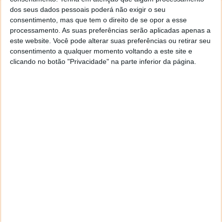
dos seus dados pessoais poderá não exigir o seu
consentimento, mas que tem o direito de se opor a esse
processamento. As suas preferências serão aplicadas apenas a
este website. Você pode alterar suas preferências ou retirar seu
consentimento a qualquer momento voltando a este site e
Comentários
3
clicando no botão "Privacidade" na parte inferior da página.
Spiri
21 de Abril de 2006 às 13:01
Ganda Malha!!
Responder
JOSÉ GASPAR
21 de Abril de 2006 às 13:27
BASTANTE UTIL ESTA FERRAMENTA. VAI DAR BASTANTE
JEITO NA INTALAÇÃO DE PROGRAMAS. E É MEIO CAMINHO
ANDADO. NA É PRECISO DAR MUITAS VOLTAS… PORREIRO
VITOR!
Responder
Diogo
7 de Maio de 2006 às 22:01
oi eu nao consigo ver o atalho no ambiente de trabalho