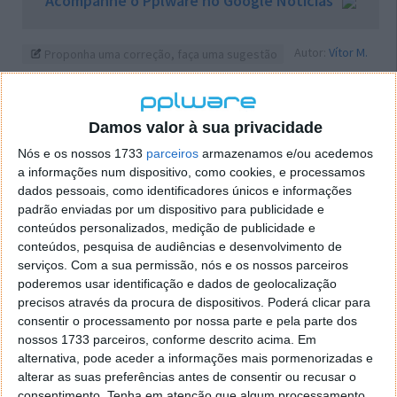
Acompanhe o Pplware no Google Notícias
Autor:
Vítor M.
Proponha uma correção, faça uma sugestão
Damos valor à sua privacidade
PRÓXIMO ARTIGO
Nós e os nossos 1733
parceiros
armazenamos e/ou acedemos
TrafNet v1.0 Beta 3
a informações num dispositivo, como cookies, e processamos
dados pessoais, como identificadores únicos e informações
padrão enviadas por um dispositivo para publicidade e
ARTIGO ANTERIOR
conteúdos personalizados, medição de publicidade e
TrueCrypt 4.2
conteúdos, pesquisa de audiências e desenvolvimento de
serviços.
Com a sua permissão, nós e os nossos parceiros
poderemos usar identificação e dados de geolocalização
precisos através da procura de dispositivos. Poderá clicar para
consentir o processamento por nossa parte e pela parte dos
nossos 1733 parceiros, conforme descrito acima. Em
alternativa, pode aceder a informações mais pormenorizadas e
alterar as suas preferências antes de consentir ou recusar o
consentimento.
Tenha em atenção que algum processamento