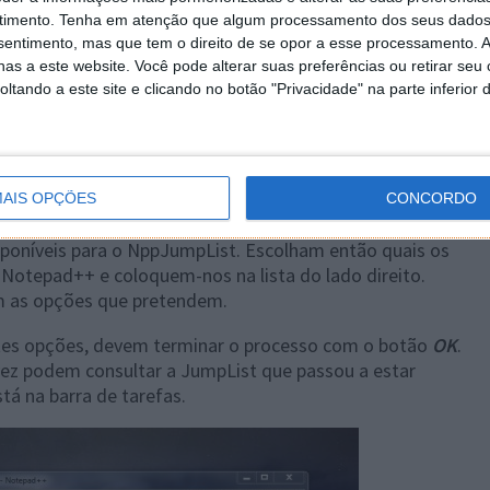
timento.
Tenha em atenção que algum processamento dos seus dados
nsentimento, mas que tem o direito de se opor a esse processamento. A
as a este website. Você pode alterar suas preferências ou retirar seu
tando a este site e clicando no botão "Privacidade" na parte inferior 
é hora de o configurarem para que mostre apenas as
Windows 7.
menu
Plugins
e desta vez devem escolher a opção
AIS OPÇÕES
CONCORDO
lham a opção
Settings
.
sponíveis para o NppJumpList. Escolham então quais os
otepad++ e coloquem-nos na lista do lado direito.
m as opções que pretendem.
antes opções, devem terminar o processo com o botão
OK
.
vez podem consultar a JumpList que passou a estar
á na barra de tarefas.