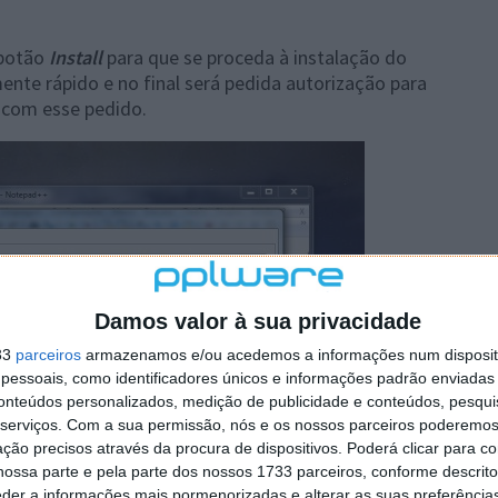
 botão
Install
para que se proceda à instalação do
te rápido e no final será pedida autorização para
 com esse pedido.
Damos valor à sua privacidade
33
parceiros
armazenamos e/ou acedemos a informações num dispositi
essoais, como identificadores únicos e informações padrão enviadas 
conteúdos personalizados, medição de publicidade e conteúdos, pesqui
serviços.
Com a sua permissão, nós e os nossos parceiros poderemos 
ção precisos através da procura de dispositivos. Poderá clicar para co
ossa parte e pela parte dos nossos 1733 parceiros, conforme descrit
eder a informações mais pormenorizadas e alterar as suas preferência