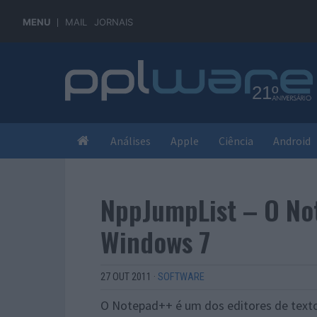
MENU
MAIL
JORNAIS
Análises
Apple
Ciência
Android
NppJumpList – O No
Windows 7
27 OUT 2011
·
SOFTWARE
O Notepad++ é um dos editores de text