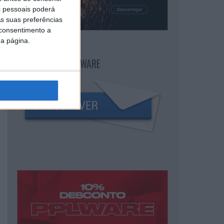
 pessoais poderá
s suas preferências
 consentimento a
da página.
NEWSLETTER PPLWARE