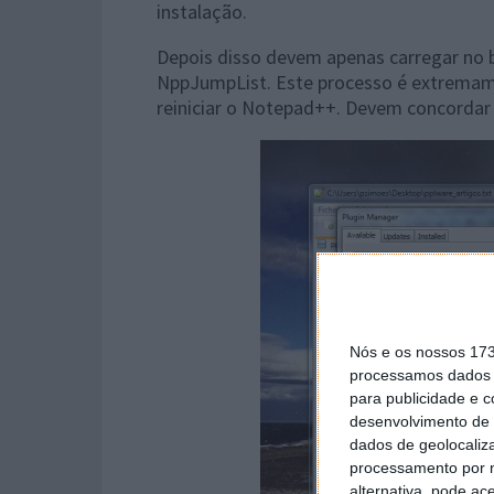
instalação.
Depois disso devem apenas carregar no
NppJumpList. Este processo é extremamen
reiniciar o Notepad++. Devem concordar
Nós e os nossos 17
processamos dados p
para publicidade e 
desenvolvimento de 
dados de geolocaliza
processamento por n
alternativa, pode ac