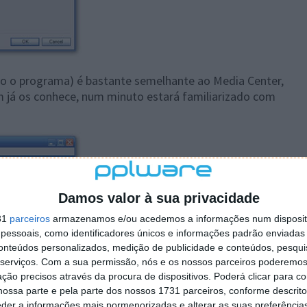
do o programa) é bastante semelhante ao Media Center,
m já os conhece, num minuto estará familiarizado com
Damos valor à sua privacidade
31
parceiros
armazenamos e/ou acedemos a informações num dispositi
essoais, como identificadores únicos e informações padrão enviadas 
conteúdos personalizados, medição de publicidade e conteúdos, pesqui
serviços.
Com a sua permissão, nós e os nossos parceiros poderemos 
ção precisos através da procura de dispositivos. Poderá clicar para co
ossa parte e pela parte dos nossos 1731 parceiros, conforme descrit
eder a informações mais pormenorizadas e alterar as suas preferência