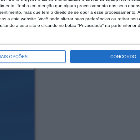
timento.
Tenha em atenção que algum processamento dos seus dados
nsentimento, mas que tem o direito de se opor a esse processamento. A
as a este website. Você pode alterar suas preferências ou retirar seu
tando a este site e clicando no botão "Privacidade" na parte inferior 
guração dentro da aplicação principal, principalmente
 utilizar, etc.
AIS OPÇÕES
CONCORDO