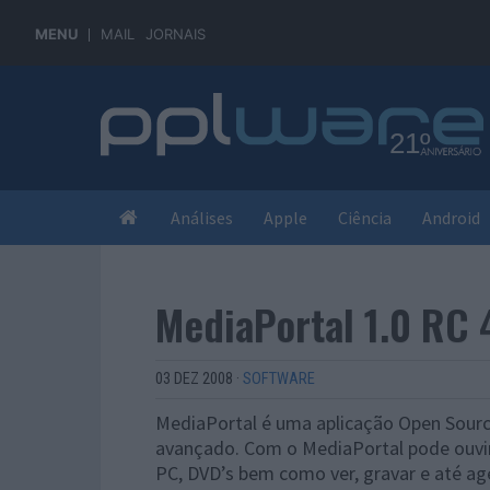
MENU
MAIL
JORNAIS
Análises
Apple
Ciência
Android
MediaPortal 1.0 RC 
03 DEZ 2008
·
SOFTWARE
MediaPortal é uma aplicação Open Sourc
avançado. Com o MediaPortal pode ouvir 
PC, DVD’s bem como ver, gravar e até ag