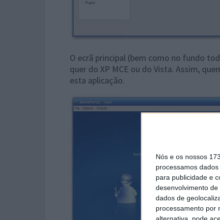
O ecrã principal (bem como no fundo to
quer do XP MCE ou do Vista. Assim, que
esta aplicação.
Nós e os nossos 17
processamos dados p
para publicidade e 
desenvolvimento de 
dados de geolocaliza
processamento por n
alternativa, pode ac