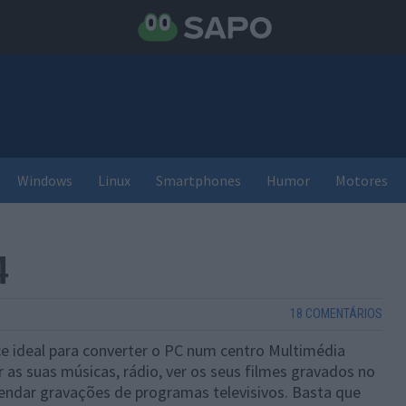
Windows
Linux
Smartphones
Humor
Motores
4
18 COMENTÁRIOS
e ideal para converter o PC num centro Multimédia
as suas músicas, rádio, ver os seus filmes gravados no
endar gravações de programas televisivos. Basta que