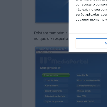
ou recusar o consen
não exigir o seu co
serão aplicadas apen
qualquer momento vol
Existem também algumas opções de confi
no que diz respeito ao ecrã em si, codecs a
M