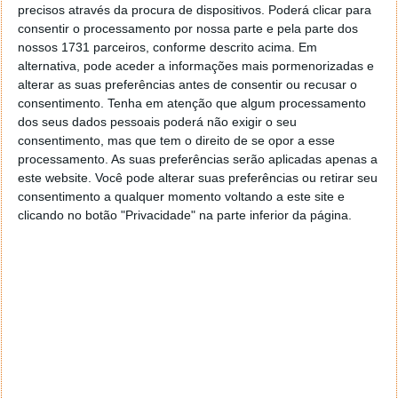
Acompanhe o Pplware no Google Notícias
precisos através da procura de dispositivos. Poderá clicar para
consentir o processamento por nossa parte e pela parte dos
nossos 1731 parceiros, conforme descrito acima. Em
Autor:
Vítor M.
Proponha uma correção, faça uma sugestão
alternativa, pode aceder a informações mais pormenorizadas e
alterar as suas preferências antes de consentir ou recusar o
consentimento.
Tenha em atenção que algum processamento
dos seus dados pessoais poderá não exigir o seu
consentimento, mas que tem o direito de se opor a esse
PRÓXIMO ARTIGO
processamento. As suas preferências serão aplicadas apenas a
Conky – Monitorize a sua máquina no Desktop
este website. Você pode alterar suas preferências ou retirar seu
consentimento a qualquer momento voltando a este site e
clicando no botão "Privacidade" na parte inferior da página.
ARTIGO ANTERIOR
TeamPlayer 2.1 Multi User