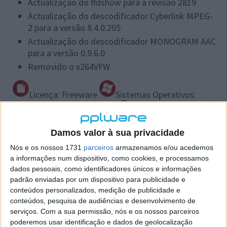
Actualização do ffdshow para a revisão 2819
Actualização do descodificador Cyberlink MPEG-
2 para a versão 8.4.0.205
Actualização do descodificador MONOGRAM AAC
para a versão 0.9.6.0
Removido o x264VFW
Licença: Freeware
Sistemas Operativos:
Windows 2k/XP/Vista/Win7
Download:
K-Lite
Damos valor à sua privacidade
Codec Pack 4.7.5 Full
[13.58MB]
Homepage:
KL
Software
Nós e os nossos 1731
parceiros
armazenamos e/ou acedemos
a informações num dispositivo, como cookies, e processamos
dados pessoais, como identificadores únicos e informações
padrão enviadas por um dispositivo para publicidade e
conteúdos personalizados, medição de publicidade e
Este artigo tem mais de um ano
conteúdos, pesquisa de audiências e desenvolvimento de
serviços.
Com a sua permissão, nós e os nossos parceiros
poderemos usar identificação e dados de geolocalização