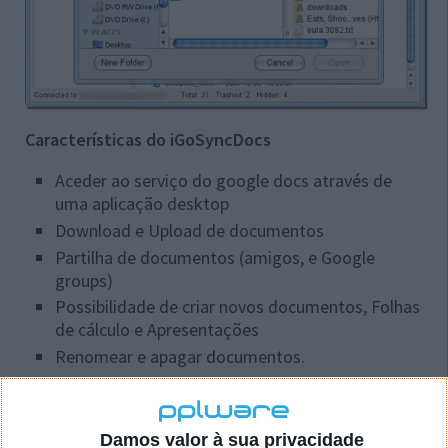
Características do iGoSyncDocs
Aceder ao serviço do google docs através de
uma aplicação desktop
Download e Upload de documentos
Partilha de documentos (amigos, e Google
groups)
Possibilidade de criar novos documentos, Folhas
de cálculo e Apresentações
Renomear e apagar documentos.
Esta era uma aplicação que eu já procurava à muito,
para complementar o serviço da Google.
Pessoalmente ainda considero que serviços online
Damos valor à sua privacidade