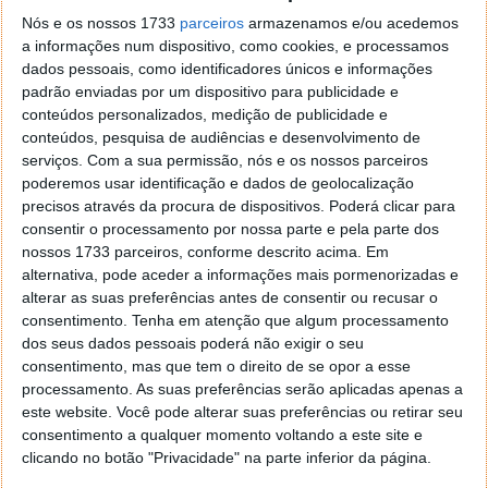
ainda devem evoluir no sentido da gestão dos
Nós e os nossos 1733
parceiros
armazenamos e/ou acedemos
mesmo ser mais facilitada. Um aplicação desktop,
a informações num dispositivo, como cookies, e processamos
ainda continua a ser uma aplicação desktop (nem que
dados pessoais, como identificadores únicos e informações
não seja apenas um frontend).
padrão enviadas por um dispositivo para publicidade e
conteúdos personalizados, medição de publicidade e
Artigos relacionados
conteúdos, pesquisa de audiências e desenvolvimento de
serviços.
Com a sua permissão, nós e os nossos parceiros
Cloud Drive – Envie documentos para o Google
poderemos usar identificação e dados de geolocalização
Docs
precisos através da procura de dispositivos. Poderá clicar para
consentir o processamento por nossa parte e pela parte dos
Zoho – O Office Online para o Ubuntu
nossos 1733 parceiros, conforme descrito acima. Em
Integre o Google Docs com o Outlook
alternativa, pode aceder a informações mais pormenorizadas e
alterar as suas preferências antes de consentir ou recusar o
consentimento.
Tenha em atenção que algum processamento
dos seus dados pessoais poderá não exigir o seu
Licença: Freeware
consentimento, mas que tem o direito de se opor a esse
processamento. As suas preferências serão aplicadas apenas a
Sistemas Operativos: Windows Vista/7
este website. Você pode alterar suas preferências ou retirar seu
Download:
iGoSyncDocs
[3,80 MB]
consentimento a qualquer momento voltando a este site e
clicando no botão "Privacidade" na parte inferior da página.
Homepage:
iGoSyncDocs