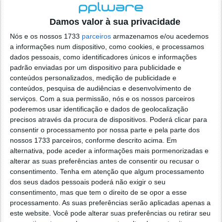
Sensores nas Placas gráficas
Damos valor à sua privacidade
GPUs nVIDIA e ATI.
Nós e os nossos 1733
parceiros
armazenamos e/ou acedemos
a informações num dispositivo, como cookies, e processamos
Para que serve?
Bom, pelo facto de ser portátil, o
dados pessoais, como identificadores únicos e informações
utilizador poderá ter sempre à mão esta ferramenta
padrão enviadas por um dispositivo para publicidade e
de diagnóstico, ajudando a eliminar eventuais causa
conteúdos personalizados, medição de publicidade e
de falta de performances dos computadores, ou
conteúdos, pesquisa de audiências e desenvolvimento de
mesmo em caso de encerramentos forçados,
serviços.
Com a sua permissão, nós e os nossos parceiros
poderemos usar identificação e dados de geolocalização
analisar que dispositivo poderá estar em
precisos através da procura de dispositivos. Poderá clicar para
sobreaquecimento.
consentir o processamento por nossa parte e pela parte dos
nossos 1733 parceiros, conforme descrito acima. Em
Vale a pena?
Se a sua máquina estiver dentro dos
alternativa, pode aceder a informações mais pormenorizadas e
dispositivos suportados pela aplicação, poderá ter
alterar as suas preferências antes de consentir ou recusar o
então uma ferramenta útil, caso não esteja então a
consentimento.
Tenha em atenção que algum processamento
informação será escassa, nesse caso esta
dos seus dados pessoais poderá não exigir o seu
ferramenta deixa de ser útil, onde poderíamos todo
consentimento, mas que tem o direito de se opor a esse
tirar partido.
processamento. As suas preferências serão aplicadas apenas a
este website. Você pode alterar suas preferências ou retirar seu