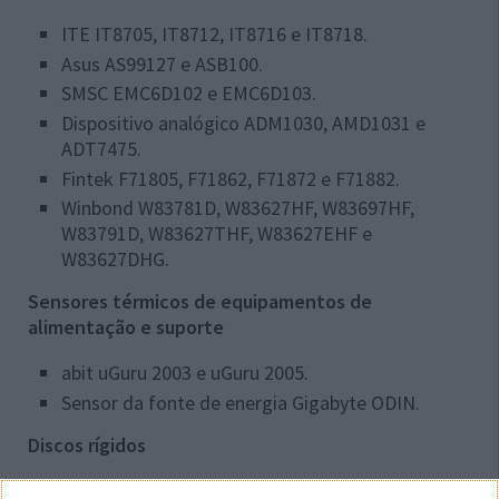
ITE IT8705, IT8712, IT8716 e IT8718.
Asus AS99127 e ASB100.
SMSC EMC6D102 e EMC6D103.
Dispositivo analógico ADM1030, AMD1031 e
ADT7475.
Fintek F71805, F71862, F71872 e F71882.
Winbond W83781D, W83627HF, W83697HF,
W83791D, W83627THF, W83627EHF e
W83627DHG.
Sensores térmicos de equipamentos de
alimentação e suporte
abit uGuru 2003 e uGuru 2005.
Sensor da fonte de energia Gigabyte ODIN.
Discos rígidos
Todos os discos com o sistema
S.M.A.R.T.