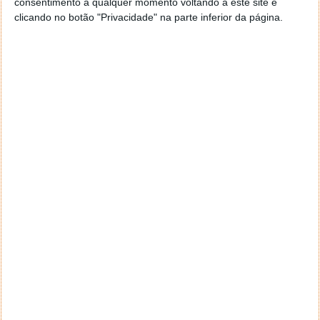
consentimento a qualquer momento voltando a este site e
Licença: Freeware
Sistemas Operativos:
clicando no botão "Privacidade" na parte inferior da página.
Windows 2k/XP/Vista
Download:
HWMonitor
1.0.6
[306.87KB]
Homepage:
CPUID
Este artigo tem mais de um ano
Acompanhe o Pplware no Google Notícias
Autor:
Vítor M.
Proponha uma correção, faça uma sugestão
PRÓXIMO ARTIGO
E fez-se luz… baratinha!