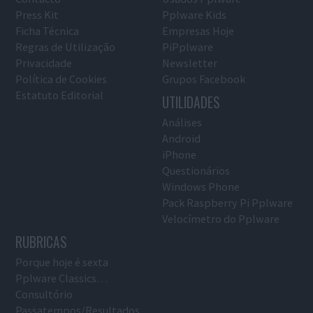
Press Kit
Pplware Kids
Ficha Técnica
Empresas Hoje
Regras de Utilização
PiPplware
Privacidade
Newsletter
Política de Cookies
Grupos Facebook
Estatuto Editorial
UTILIDADES
Análises
Android
iPhone
Questionários
Windows Phone
Pack Raspberry Pi Pplware
Velocímetro do Pplware
RUBRICAS
Porque hoje é sexta
Pplware Classics…
Consultório
Passatempos/Resultados