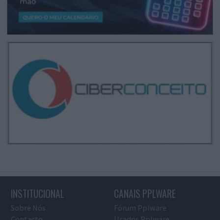
INSTITUCIONAL
CANAIS PPLWARE
Sobre Nós
Fórum Pplware
Contacto
Usados Pplware