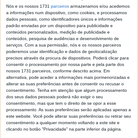
será fácil esconder o browse, msn e afins!
Nós e os nossos 1731
parceiros
armazenamos e/ou acedemos
Valeu t@ndre!
a informações num dispositivo, como cookies, e processamos
Responder
dados pessoais, como identificadores únicos e informações
padrão enviadas por um dispositivo para publicidade e
t@ndre
6 de Outubro de 2006 às 11:57
conteúdos personalizados, medição de publicidade e
conteúdos, pesquisa de audiências e desenvolvimento de
é mesmo esse o proposito do programa heheh
serviços.
Com a sua permissão, nós e os nossos parceiros
enjoy.it
poderemos usar identificação e dados de geolocalização
Responder
precisos através da procura de dispositivos. Poderá clicar para
consentir o processamento por nossa parte e pela parte dos
Alex
6 de Outubro de 2006 às 15:45
nossos 1731 parceiros, conforme descrito acima. Em
Realmente o programa, ou melhor, o que ele faz, é
alternativa, pode aceder a informações mais pormenorizadas e
bastante interessante…
alterar as suas preferências antes de consentir ou recusar o
consentimento.
Tenha em atenção que algum processamento
No entanto, não sei se terá sido directamente este
dos seus dados pessoais poderá não exigir o seu
programa mas a partir do momento em que o instalei, o
consentimento, mas que tem o direito de se opor a esse
comp. “breackou” uma série de vezes…pára
processamento. As suas preferências serão aplicadas apenas a
completamente…tenho de reiniciar no botão do comp…
este website. Você pode alterar suas preferências ou retirar seu
consentimento a qualquer momento voltando a este site e
Não relacionei imediatamente os breaks com este
clicando no botão "Privacidade" na parte inferior da página.
programa…e para ver o q se passava corri o “Spybot” e o