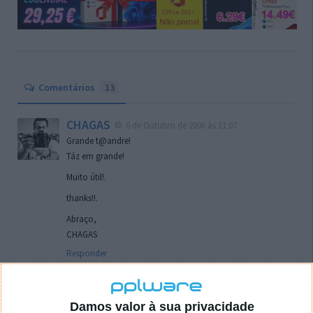
Comentários
13
CHAGAS
6 de Outubro de 2006 às 11:07
Grande t@andre!
Táz em grande!
Muito útil!.
thanks!!.
Abraço,
CHAGAS
Responder
Evandro
6 de Outubro de 2006 às 11:47
Excelente programa anti-padrão! Agora qdo o chefe chegar
Damos valor à sua privacidade