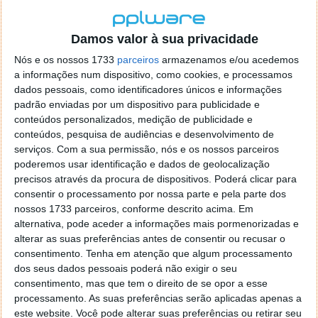
Damos valor à sua privacidade
Nós e os nossos 1733
parceiros
armazenamos e/ou acedemos
a informações num dispositivo, como cookies, e processamos
Comentários
1
dados pessoais, como identificadores únicos e informações
padrão enviadas por um dispositivo para publicidade e
conteúdos personalizados, medição de publicidade e
Iv@n
13 de Março de 2007 às 22:44
conteúdos, pesquisa de audiências e desenvolvimento de
Excelente!! E agora com SMS free para qualquer cel. do
serviços.
Com a sua permissão, nós e os nossos parceiros
mundo. Para cá fica R11 centavos o minuto para ligar para
poderemos usar identificação e dados de geolocalização
qualquer parte do mundo mais os 10 minutos free diários.
precisos através da procura de dispositivos. Poderá clicar para
Abraço
consentir o processamento por nossa parte e pela parte dos
nossos 1733 parceiros, conforme descrito acima. Em
Iv@n
alternativa, pode aceder a informações mais pormenorizadas e
Responder
alterar as suas preferências antes de consentir ou recusar o
consentimento.
Tenha em atenção que algum processamento
dos seus dados pessoais poderá não exigir o seu
DEIXE UM COMENTÁRIO
consentimento, mas que tem o direito de se opor a esse
processamento. As suas preferências serão aplicadas apenas a
este website. Você pode alterar suas preferências ou retirar seu
Comentário