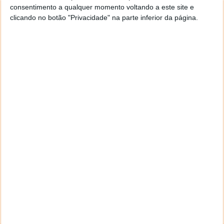
consentimento a qualquer momento voltando a este site e
clicando no botão "Privacidade" na parte inferior da página.
*
*
Nome
Email
Notifique-me de novos comentários por e-mail.
Também se pode
inscrever
sem comentar.
Aviso: Todo e qualquer texto publicado na internet