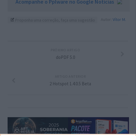
Acompanhe o Pplware no Google Notícias
Autor:
Vítor M.
Proponha uma correção, faça uma sugestão
PRÓXIMO ARTIGO
doPDF 5.0
ARTIGO ANTERIOR
2 Hotspot 1.4.0.5 Beta