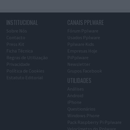
INSTITUCIONAL
CANAIS PPLWARE
Sobre Nós
Fórum Pplware
Contacto
Usados Pplware
Press Kit
Pplware Kids
Ficha Técnica
Empresas Hoje
Regras de Utilização
PiPplware
Privacidade
Newsletter
Política de Cookies
Grupos Facebook
Estatuto Editorial
UTILIDADES
Análises
Android
iPhone
Questionários
Windows Phone
Pack Raspberry Pi Pplware
Velocímetro do Pplware