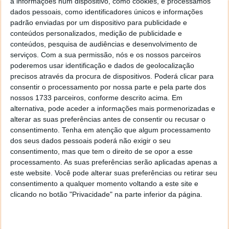
a informações num dispositivo, como cookies, e processamos
atualizações, quer pelo programador quer por
dados pessoais, como identificadores únicos e informações
outros membros da equipa, qualquer clone pode
padrão enviadas por um dispositivo para publicidade e
ser facilmente sincronizado com um
git push
conteúdos personalizados, medição de publicidade e
ou um
.
git pull
conteúdos, pesquisa de audiências e desenvolvimento de
Um programador que pretenda criar um projeto
serviços.
Com a sua permissão, nós e os nossos parceiros
poderemos usar identificação e dados de geolocalização
novo, separado e isolado, baseado num
precisos através da procura de dispositivos. Poderá clicar para
repositório Git publicamente acessível, deve
consentir o processamento por nossa parte e pela parte dos
efetuar um
fork
. Os
forks
são também utilizados
nossos 1733 parceiros, conforme descrito acima. Em
para contribuições em projetos
open source
.
alternativa, pode aceder a informações mais pormenorizadas e
alterar as suas preferências antes de consentir ou recusar o
Alguns exemplos famosos de forks do Git incluem:
consentimento.
Tenha em atenção que algum processamento
dos seus dados pessoais poderá não exigir o seu
Jenkins, que é um
fork
do Hudson.
consentimento, mas que tem o direito de se opor a esse
Fire OS para Kindle Fire, que é um
fork
do Android
processamento. As suas preferências serão aplicadas apenas a
Ubuntu, que é um
fork
do Debian
este website. Você pode alterar suas preferências ou retirar seu
MariaDB, do MySQL
consentimento a qualquer momento voltando a este site e
clicando no botão "Privacidade" na parte inferior da página.
Quando um repositório é
forked
, os programadores
que planeiam trabalhar com a nova
code base
continuarão a precisar de executar uma operação de