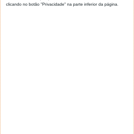
clicando no botão "Privacidade" na parte inferior da página.
Comentários
13
malcriado
25 de Março de 2009 às 23:06
Com tanta concorrência se esta “empresa” não se esforça
mais não terá aderência.
Responder
Manuel M.
25 de Março de 2009 às 23:44
Eu prefiro o CDBurnerXP
Responder
Miguel Ferreira
26 de Março de 2009 às 00:14
deepburner aqui
http://www.tagravado.com
Responder