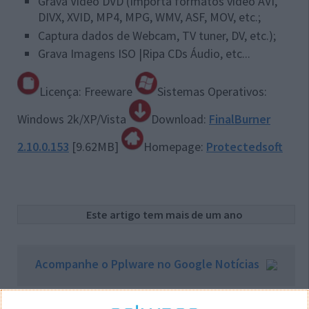
Grava Vídeo DVD (Importa formatos vídeo AVI,
DIVX, XVID, MP4, MPG, WMV, ASF, MOV, etc.;
Captura dados de Webcam, TV tuner, DV, etc.);
Grava Imagens ISO |Ripa CDs Áudio, etc...
Licença: Freeware
Sistemas Operativos:
Windows 2k/XP/Vista
Download:
FinalBurner
2.10.0.153
[9.62MB]
Homepage:
Protectedsoft
Este artigo tem mais de um ano
Acompanhe o Pplware no Google Notícias
Proponha uma correção, faça uma sugestão