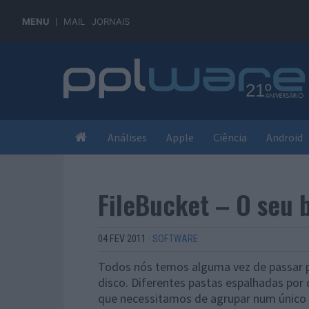
MENU
MAIL
JORNAIS
Análises
Apple
Ciência
Android
FileBucket – O seu 
04 FEV 2011
·
SOFTWARE
Todos nós temos alguma vez de passar p
disco. Diferentes pastas espalhadas por 
que necessitamos de agrupar num único l