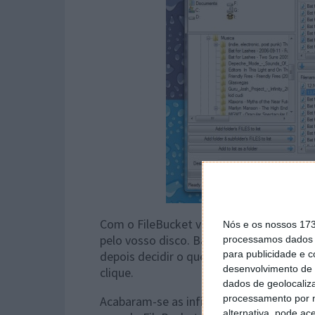
Com o FileBucket vão conseguir agiliza
Nós e os nossos 17
pelo vosso disco. Basta recolherem todo
processamos dados p
depois decidir o que fazer com eles. Ap
para publicidade e 
desenvolvimento de 
clique.
dados de geolocaliza
processamento por n
Acabaram-se as infinitas janelas de exp
alternativa, pode ac