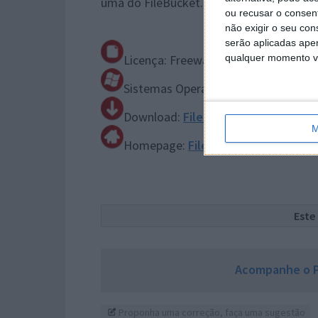
uma do FileBucket. Testem-no pois é port
ou recusar o consen
não exigir o seu co
serão aplicadas apen
Licença: Freeware
qualquer momento vol
Sistemas Operativos: Windows XP/ Vi
Download:
FileBucket 1.1.0
[MB]
M
Homepage:
FileBucket
Este
Acompanhe o P
Proponha uma correção, faça uma sugestão