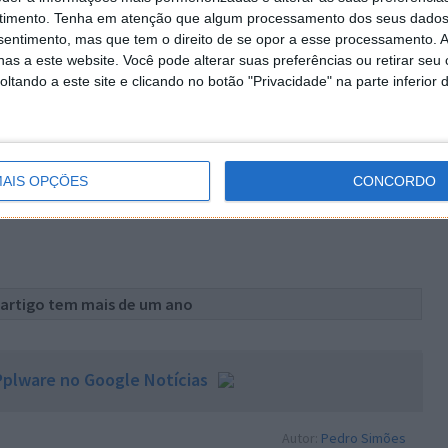
átil e muito simples de usar.
timento.
Tenha em atenção que algum processamento dos seus dados
nsentimento, mas que tem o direito de se opor a esse processamento. A
as a este website. Você pode alterar suas preferências ou retirar seu
tando a este site e clicando no botão "Privacidade" na parte inferior 
sta/ 7
AIS OPÇÕES
CONCORDO
 artigo tem mais de um ano
plware no Google Notícias
Autor:
Pedro Simões