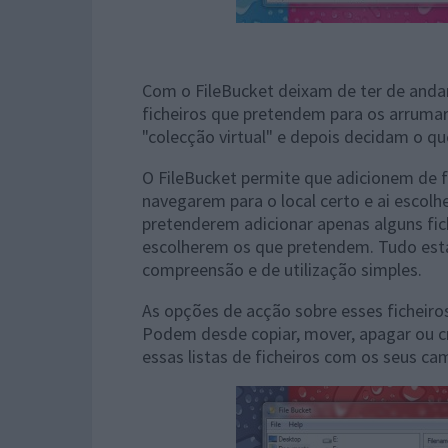
Com o FileBucket deixam de ter de andar
ficheiros que pretendem para os arrum
"colecção virtual" e depois decidam o qu
O FileBucket permite que adicionem de f
navegarem para o local certo e ai escol
pretenderem adicionar apenas alguns fi
escolherem os que pretendem. Tudo está 
compreensão e de utilização simples.
As opções de acção sobre esses ficheiros
Podem desde copiar, mover, apagar ou cr
essas listas de ficheiros com os seus ca