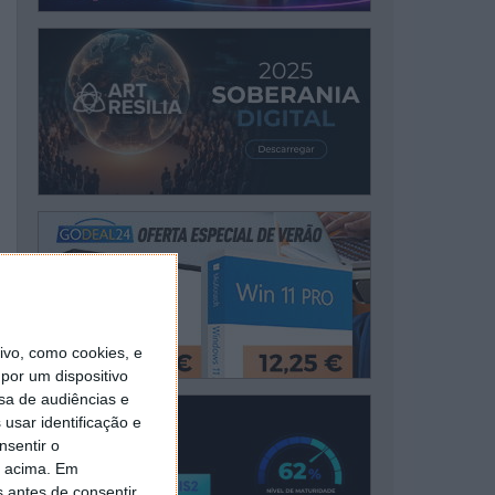
vo, como cookies, e
por um dispositivo
sa de audiências e
usar identificação e
nsentir o
o acima. Em
s antes de consentir