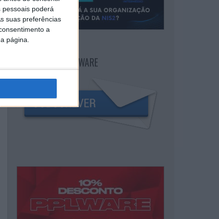
 pessoais poderá
s suas preferências
 consentimento a
da página.
NEWSLETTER PPLWARE