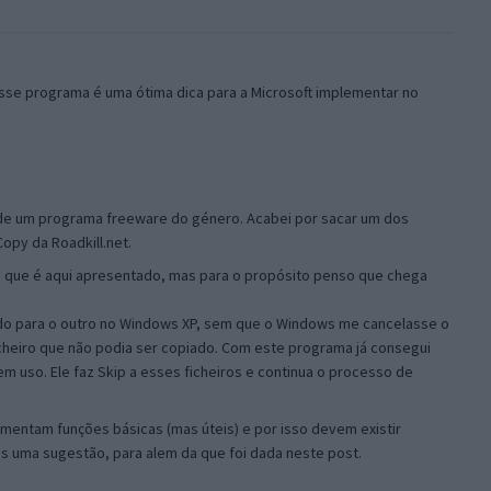
esse programa é uma ótima dica para a Microsoft implementar no
de um programa freeware do género. Acabei por sacar um dos
opy da Roadkill.net.
e que é aqui apresentado, mas para o propósito penso que chega
ado para o outro no Windows XP, sem que o Windows me cancelasse o
cheiro que não podia ser copiado. Com este programa já consegui
em uso. Ele faz Skip a esses ficheiros e continua o processo de
mentam funções básicas (mas úteis) e por isso devem existir
is uma sugestão, para alem da que foi dada neste post.