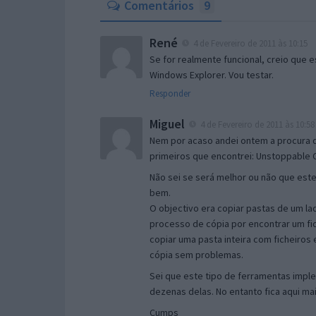
Comentários
9
René
4 de Fevereiro de 2011 às 10:15
Se for realmente funcional, creio que 
Windows Explorer. Vou testar.
Responder
Miguel
4 de Fevereiro de 2011 às 10:58
Nem por acaso andei ontem a procura 
primeiros que encontrei: Unstoppable C
Não sei se será melhor ou não que est
bem.
O objectivo era copiar pastas de um l
processo de cópia por encontrar um fi
copiar uma pasta inteira com ficheiros 
cópia sem problemas.
Sei que este tipo de ferramentas imple
dezenas delas. No entanto fica aqui ma
Cumps