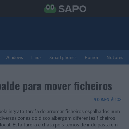
Windows
Linux
Smartphones
Humor
Motores
balde para mover ficheiros
9 COMENTÁRIOS
ela ingrata tarefa de arrumar ficheiros espalhados num
diversas zonas do disco albergam diferentes ficheiros
ocal. Esta tarefa é chata pois temos de ir de pasta em