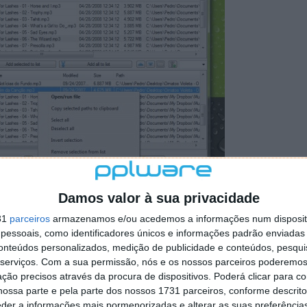
Damos valor à sua privacidade
r processos de movimentação de ficheiros espalhados
31
parceiros
armazenamos e/ou acedemos a informações num dispositi
s os que pretendem num única localização virtual e
essoais, como identificadores únicos e informações padrão enviadas 
agar, mover ou copiar pode ser feito com um simples
conteúdos personalizados, medição de publicidade e conteúdos, pesqui
serviços.
Com a sua permissão, nós e os nossos parceiros poderemos 
ção precisos através da procura de dispositivos. Poderá clicar para co
ossa parte e pela parte dos nossos 1731 parceiros, conforme descrit
lorador do Windows abertas e passou a ser apenas usada
eder a informações mais pormenorizadas e alterar as suas preferência