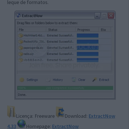
leque de formatos.
Licença: Freeware
Download:
ExtractNow
4.33
Homepage:
ExtractNow