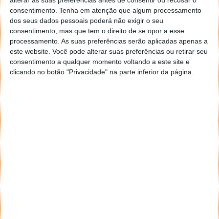
alterar as suas preferências antes de consentir ou recusar o
descompactar que pelo menos para mim considero uma
consentimento.
Tenha em atenção que algum processamento
vantagem e ponpança de cliques no rato.
dos seus dados pessoais poderá não exigir o seu
Um abraço,
consentimento, mas que tem o direito de se opor a esse
CHAGAS.
processamento. As suas preferências serão aplicadas apenas a
Responder
este website. Você pode alterar suas preferências ou retirar seu
consentimento a qualquer momento voltando a este site e
Evandro
8 de Novembro de 2006 às 18:58
clicando no botão "Privacidade" na parte inferior da página.
Uma vez necessitei extrair um zip e não tinha nada em
mãos, baixei o ExtractNow e funcionou. Gostei dele, é leve,
ágil e faz o que promete!!
Responder
Pedro
8 de Novembro de 2006 às 21:20
Uso o 7-zip. Por vezes ele não abre alguns documentos
(principalmente zip). Será que vale a pena mudar para o
ExtractNow 4.33?
Responder
Carlos
9 de Novembro de 2006 às 05:10
Util mai nada