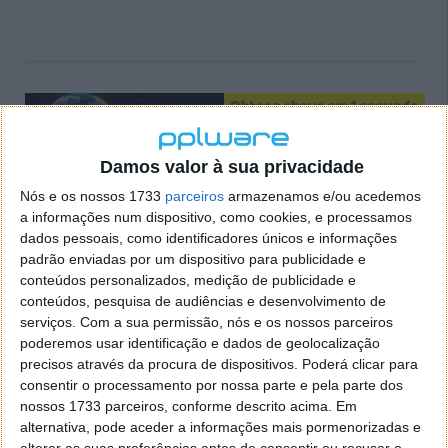
Damos valor à sua privacidade
Nós e os nossos 1733
parceiros
armazenamos e/ou acedemos
a informações num dispositivo, como cookies, e processamos
dados pessoais, como identificadores únicos e informações
padrão enviadas por um dispositivo para publicidade e
Comentários
5
conteúdos personalizados, medição de publicidade e
conteúdos, pesquisa de audiências e desenvolvimento de
serviços.
Com a sua permissão, nós e os nossos parceiros
CHAGAS
8 de Novembro de 2006 às 17:40
poderemos usar identificação e dados de geolocalização
De momento é um dos meus favoritos!
precisos através da procura de dispositivos. Poderá clicar para
Tal como eu gosto é simple, funcional e leve!
consentir o processamento por nossa parte e pela parte dos
Faz o que lhe compete e ainda podemos personalizar
nossos 1733 parceiros, conforme descrito acima. Em
alternativa, pode aceder a informações mais pormenorizadas e
algumas opções simples como o fechar depois de