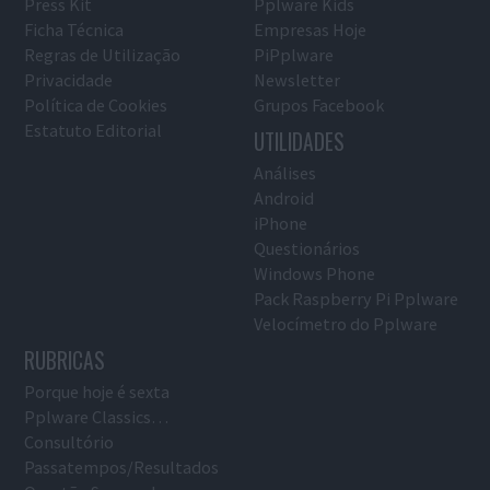
Press Kit
Pplware Kids
Ficha Técnica
Empresas Hoje
Regras de Utilização
PiPplware
Privacidade
Newsletter
Política de Cookies
Grupos Facebook
Estatuto Editorial
UTILIDADES
Análises
Android
iPhone
Questionários
Windows Phone
Pack Raspberry Pi Pplware
Velocímetro do Pplware
RUBRICAS
Porque hoje é sexta
Pplware Classics…
Consultório
Passatempos/Resultados