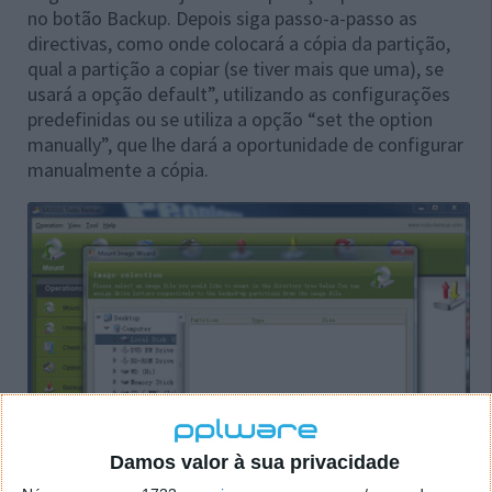
no botão Backup. Depois siga passo-a-passo as
directivas, como onde colocará a cópia da partição,
qual a partição a copiar (se tiver mais que uma), se
usará a opção default”, utilizando as configurações
predefinidas ou se utiliza a opção “set the option
manually”, que lhe dará a oportunidade de configurar
manualmente a cópia.
Damos valor à sua privacidade