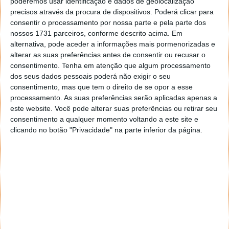
poderemos usar identificação e dados de geolocalização
Imputação de Tempos Automática / Manual
precisos através da procura de dispositivos. Poderá clicar para
Rentabilidade de Clientes/Projetos
consentir o processamento por nossa parte e pela parte dos
nossos 1731 parceiros, conforme descrito acima. Em
Origem de Contacto
alternativa, pode aceder a informações mais pormenorizadas e
Produtos Preferenciais
alterar as suas preferências antes de consentir ou recusar o
Exportação de Dados
consentimento.
Tenha em atenção que algum processamento
dos seus dados pessoais poderá não exigir o seu
consentimento, mas que tem o direito de se opor a esse
processamento. As suas preferências serão aplicadas apenas a
este website. Você pode alterar suas preferências ou retirar seu
consentimento a qualquer momento voltando a este site e
clicando no botão "Privacidade" na parte inferior da página.