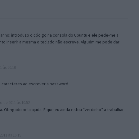
nho: introduzo o código na consola do Ubuntu e ele pede-me a
nto inserir a mesma o teclado não escreve. Alguém me pode dar
1 às 20:10
e caracteres ao escrever a password
o de 2011 às 10:52
a. Obrigado pela ajuda. É que eu ainda estou “verdinho” a trabalhar
2011 às 16:15