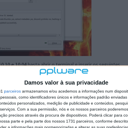
10.10 e 10.04
basta abrir o terminal e inserir os seguintes
Damos valor à sua privacidade
31
parceiros
armazenamos e/ou acedemos a informações num dispositi
essoais, como identificadores únicos e informações padrão enviadas 
MB.
conteúdos personalizados, medição de publicidade e conteúdos, pesqui
serviços.
Com a sua permissão, nós e os nossos parceiros poderemos 
 está disponível numa versão portable para Windows. A
ção precisos através da procura de dispositivos. Poderá clicar para co
 disponibiliza um conjunto de funcionalidades
ossa parte e pela parte dos nossos 1731 parceiros, conforme descrit
m. Alguém conhece alternaticas?
eder a informações mais pormenorizadas e alterar as suas preferência