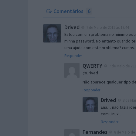
Comentários
6
Drived
7 de Maio de 2011 às 19:44
Estou com um problema no mínimo estra
minha password. No entanto quando te
uma ajuda com este problema? cumps.
Responder
QWERTY
7 de Maio de 201
@Drived
Não aparece qualquer tipo d
Responder
Drived
8 de Mai
Ena… não fazia idei
com Linux…
Responder
Fernandes
8 de Maio de 