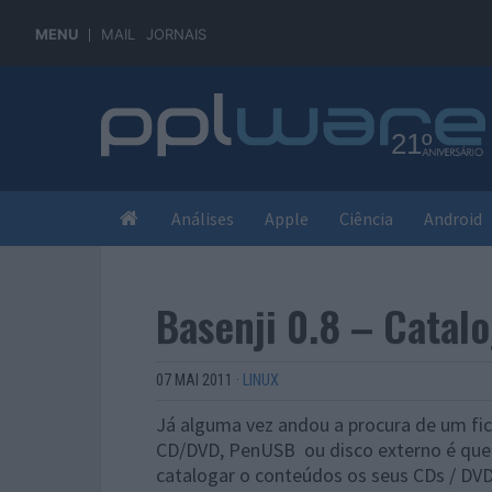
MENU
MAIL
JORNAIS
Análises
Apple
Ciência
Android
Basenji 0.8 – Cata
07 MAI 2011
·
LINUX
Já alguma vez andou a procura de um fic
CD/DVD, PenUSB ou disco externo é que
catalogar o conteúdos os seus CDs / DVD