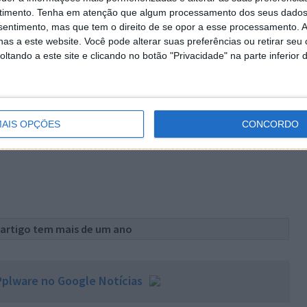
timento.
Tenha em atenção que algum processamento dos seus dados
nsentimento, mas que tem o direito de se opor a esse processamento. A
as a este website. Você pode alterar suas preferências ou retirar seu
tando a este site e clicando no botão "Privacidade" na parte inferior 
ux
10,18MB]
AIS OPÇÕES
CONCORDO
gz
[559KB]
 artigo tem mais de um ano
plware no Google Notícias