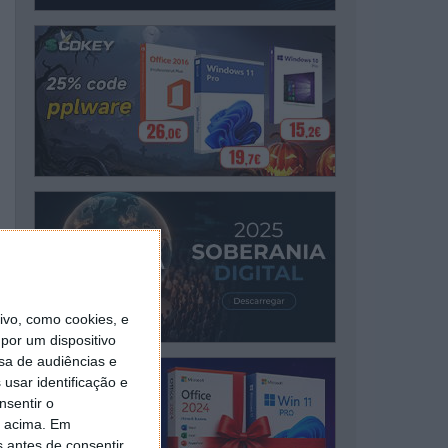
vo, como cookies, e
por um dispositivo
sa de audiências e
usar identificação e
nsentir o
o acima. Em
s antes de consentir