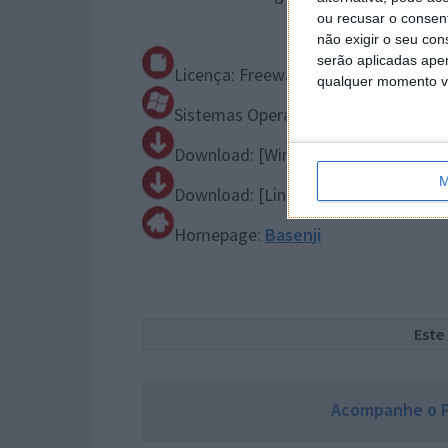
ou recusar o consen
não exigir o seu co
serão aplicadas apen
Licença: Freeware
qualquer momento vol
Sistemas Operativos: Windows e Lin
Download: [Windows]
basenji-0.8.0
[
M
Download: [Linux]
basenji-0.8.0.tar.
Homepage:
Basenji
Este
Acompanhe o P