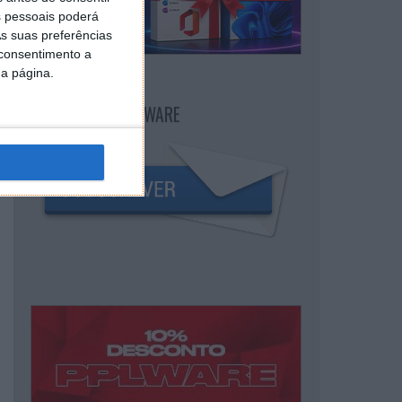
 pessoais poderá
s suas preferências
 consentimento a
da página.
NEWSLETTER PPLWARE