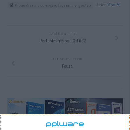
Autor:
Vítor M.
Proponha uma correção, faça uma sugestão
PRÓXIMO ARTIGO
Portable Firefox 1.0.4 RC2
ARTIGO ANTERIOR
Pausa