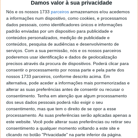
Damos valor à sua privacidade
Nós e os nossos 1733
parceiros
armazenamos e/ou acedemos
a informações num dispositivo, como cookies, e processamos
DEIXE UM COMENTÁRIO
dados pessoais, como identificadores únicos e informações
padrão enviadas por um dispositivo para publicidade e
conteúdos personalizados, medição de publicidade e
Comentário
conteúdos, pesquisa de audiências e desenvolvimento de
serviços.
Com a sua permissão, nós e os nossos parceiros
poderemos usar identificação e dados de geolocalização
precisos através da procura de dispositivos. Poderá clicar para
consentir o processamento por nossa parte e pela parte dos
nossos 1733 parceiros, conforme descrito acima. Em
alternativa, pode aceder a informações mais pormenorizadas e
*
*
Nome
Email
alterar as suas preferências antes de consentir ou recusar o
consentimento.
Tenha em atenção que algum processamento
dos seus dados pessoais poderá não exigir o seu
consentimento, mas que tem o direito de se opor a esse
Notifique-me de novos comentários por e-mail.
processamento. As suas preferências serão aplicadas apenas a
este website. Você pode alterar suas preferências ou retirar seu
consentimento a qualquer momento voltando a este site e
Também se pode
inscrever
sem comentar.
clicando no botão "Privacidade" na parte inferior da página.