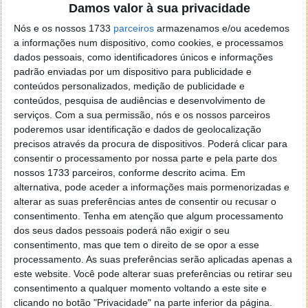
Devem começar por recolher os tokens do Windows
Damos valor à sua privacidade
e do Office, para uma posterior utilização, ou
Nós e os nossos 1733
parceiros
armazenamos e/ou acedemos
imediatamente antes de procederem à reinstalação
a informações num dispositivo, como cookies, e processamos
do Windows. Essas chaves e os respectivos tokens
dados pessoais, como identificadores únicos e informações
são guardados na mesma pasta de onde o Advanced
padrão enviadas por um dispositivo para publicidade e
Tokens Manager foi chamado. Para cada um é criado
conteúdos personalizados, medição de publicidade e
uma pasta diferente.
conteúdos, pesquisa de audiências e desenvolvimento de
serviços.
Com a sua permissão, nós e os nossos parceiros
Os dados recolhidos devem ser guardados junto do
poderemos usar identificação e dados de geolocalização
Advanced Tokens Manager para que possam em
precisos através da procura de dispositivos. Poderá clicar para
consentir o processamento por nossa parte e pela parte dos
qualquer altura ser usados. O próprio Advanced
nossos 1733 parceiros, conforme descrito acima. Em
Tokens Manager é uma aplicação portátil e por isso
alternativa, pode aceder a informações mais pormenorizadas e
pode ela também ser guardada numa pen ou disco
alterar as suas preferências antes de consentir ou recusar o
externo para posterior utilização.
consentimento.
Tenha em atenção que algum processamento
dos seus dados pessoais poderá não exigir o seu
De notar que apenas devem usar estes tokens em
consentimento, mas que tem o direito de se opor a esse
hardware similar ou o Windows pedirá uma chave
processamento. As suas preferências serão aplicadas apenas a
diferente e o processo de restauro que do Advanced
este website. Você pode alterar suas preferências ou retirar seu
Tokens Manager não funciona.
consentimento a qualquer momento voltando a este site e
clicando no botão "Privacidade" na parte inferior da página.