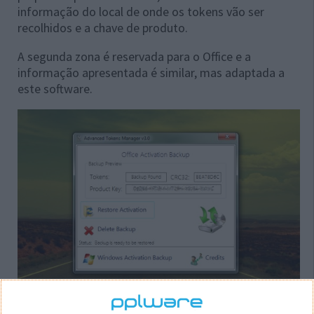
informação do local de onde os tokens vão ser
recolhidos e a chave de produto.
A segunda zona é reservada para o Office e a
informação apresentada é similar, mas adaptada a
este software.