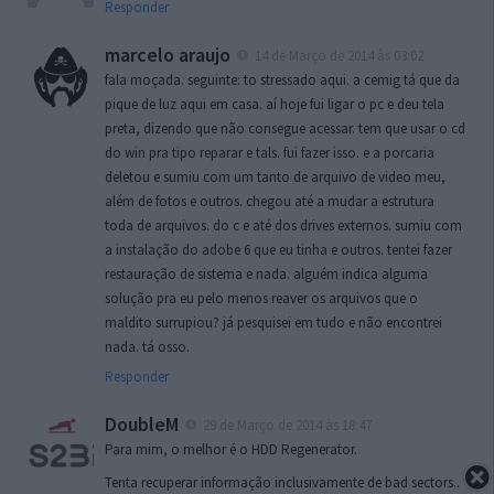
Responder
marcelo araujo
14 de Março de 2014 às 03:02
fala moçada. seguinte: to stressado aqui. a cemig tá que da
pique de luz aqui em casa. aí hoje fui ligar o pc e deu tela
preta, dizendo que não consegue acessar. tem que usar o cd
do win pra tipo reparar e tals. fui fazer isso. e a porcaria
deletou e sumiu com um tanto de arquivo de video meu,
além de fotos e outros. chegou até a mudar a estrutura
toda de arquivos. do c e até dos drives externos. sumiu com
a instalação do adobe 6 que eu tinha e outros. tentei fazer
restauração de sistema e nada. alguém indica alguma
solução pra eu pelo menos reaver os arquivos que o
maldito surrupiou? já pesquisei em tudo e não encontrei
nada. tá osso.
Responder
DoubleM
29 de Março de 2014 às 18:47
Para mim, o melhor é o HDD Regenerator.
Tenta recuperar informação inclusivamente de bad sectors..