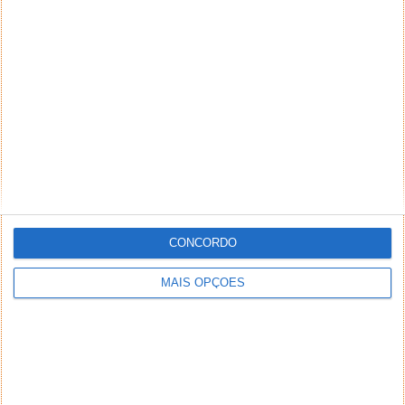
Comentários
67
CONCORDO
Sérgio Monteiro
19 de Agosto de 2013 às 16:55
http://www.stellarinfo.com/partition-recovery.htm?
MAIS OPÇÕES
gclid=CPmg267vibkCFQbJtAodm1YAKA
a mim foi este k me salvou a “vida” num disco que caiu
duas vezes ao chão….demorou, mas recuperou quase a
totalidade dos dados!
Responder