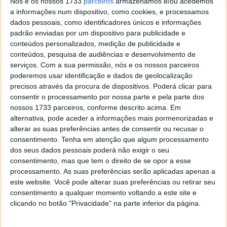
Nós e os nossos 1733
parceiros
armazenamos e/ou acedemos
recuperável antes da restauração final. O processo
a informações num dispositivo, como cookies, e processamos
em 3 passos — selecionar tipo de dados, escanear e
dados pessoais, como identificadores únicos e informações
pré-visualizar resultados — permite recuperação
padrão enviadas por um dispositivo para publicidade e
seletiva com zero alterações no sistema original,
conteúdos personalizados, medição de publicidade e
compatível com todos os modelos iPhone/iPad e
conteúdos, pesquisa de audiências e desenvolvimento de
versões do iOS.
serviços.
Com a sua permissão, nós e os nossos parceiros
poderemos usar identificação e dados de geolocalização
precisos através da procura de dispositivos. Poderá clicar para
consentir o processamento por nossa parte e pela parte dos
nossos 1733 parceiros, conforme descrito acima. Em
alternativa, pode aceder a informações mais pormenorizadas e
alterar as suas preferências antes de consentir ou recusar o
consentimento.
Tenha em atenção que algum processamento
dos seus dados pessoais poderá não exigir o seu
consentimento, mas que tem o direito de se opor a esse
processamento. As suas preferências serão aplicadas apenas a
este website. Você pode alterar suas preferências ou retirar seu
consentimento a qualquer momento voltando a este site e
clicando no botão "Privacidade" na parte inferior da página.