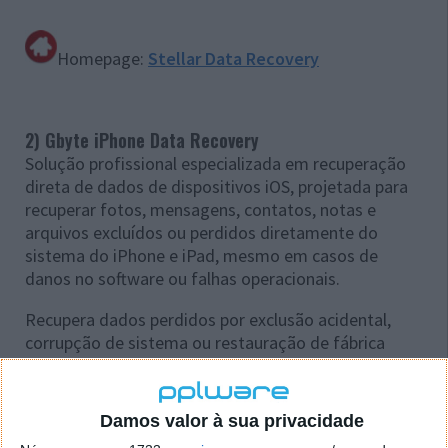
Homepage:
Stellar Data Recovery
2) Gbyte iPhone Data Recovery
Solução profissional especializada em recuperação
direta de dados de dispositivos iOS, projetada para
recuperar fotos, mensagens, contatos, notas e
arquivos excluídos ou perdidos diretamente do
sistema do iPhone e iPad, mesmo em casos de
danos no software ou falhas operacionais.
Recupera dados perdidos por exclusão acidental,
corrupção de sistema ou restauração de fábrica
através de uma análise profunda das estruturas de
dados do iOS, com suporte nativo a mensagens de
aplicativos (WhatsApp/WeChat/Line) e função de pré-
Damos valor à sua privacidade
visualização que permite verificar todo o conteúdo