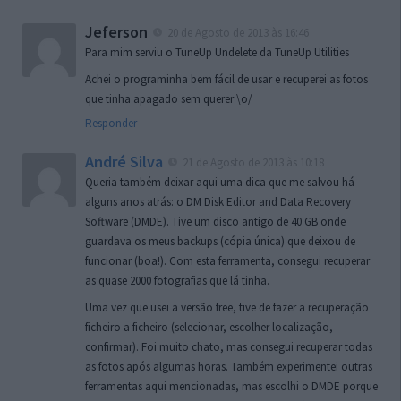
Jeferson
20 de Agosto de 2013 às 16:46
Para mim serviu o TuneUp Undelete da TuneUp Utilities
Achei o programinha bem fácil de usar e recuperei as fotos
que tinha apagado sem querer \o/
Responder
André Silva
21 de Agosto de 2013 às 10:18
Queria também deixar aqui uma dica que me salvou há
alguns anos atrás: o DM Disk Editor and Data Recovery
Software (DMDE). Tive um disco antigo de 40 GB onde
guardava os meus backups (cópia única) que deixou de
funcionar (boa!). Com esta ferramenta, consegui recuperar
as quase 2000 fotografias que lá tinha.
Uma vez que usei a versão free, tive de fazer a recuperação
ficheiro a ficheiro (selecionar, escolher localização,
confirmar). Foi muito chato, mas consegui recuperar todas
as fotos após algumas horas. Também experimentei outras
ferramentas aqui mencionadas, mas escolhi o DMDE porque