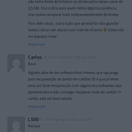
não tinha limite de ficheiros ou de tamanho (eram cerca de
2,5 GB). Fica a dica para quem tenha alguma paciência,
mas queira recuperar tudo independentemente de limites.
Para além disso, outra lição que aprendi foi não guardar
dados críticos em discos com mais de 10 anos
Desta não
me esqueço mais!
Responder
Carlos
22 de Agosto de 2013 às 14:52
Boas
Alguém sabe de um software bom mesmo que seja pago
para recuperação de dados em cartões SD é que já tentei
uma vez fazer recuperação com alguns dos softwares aqui
apresentados e não consegui recuperar nada do cartão! O
cartão está em bom estado.
Responder
L500
28 de Agosto de 2013 às 01:29
Recuva