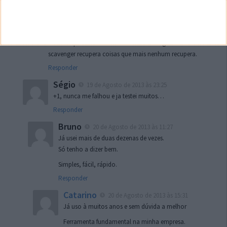
File Scavenger
http://www.pt.quetek.com/download.htm
Destas experimentei 3 e muitas outras e digo-vos o file
scavenger recupera coisas que mais nenhum recupera.
Responder
Ségio
19 de Agosto de 2013 às 23:25
+1, nunca me falhou e ja testei muitos…
Responder
Bruno
20 de Agosto de 2013 às 11:27
Já usei mais de duas dezenas de vezes.
Só tenho a dizer bem.
Simples, fácil, rápido.
Responder
Catarino
20 de Agosto de 2013 às 15:31
Já uso à muitos anos e sem dúvida a melhor
Ferramenta fundamental na minha empresa.