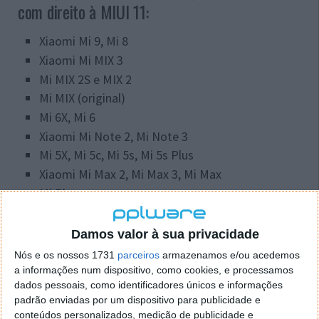
com direito à MIUI 11:
Xiaomi Mi 9, Mi 8
Xiaomi Mi MIX 3
Mi MIX 2S e MIX 2
Mi MIX (original)
Mi 6X, Mi 6
Xiaomi Mi Note 2, Mi Note 3
Mi 5X, Mi 5c, Mi 5s, Mi 5s Plus
Xiaomi Mi Max 2, Mi Max 3, Mi Max
Mi Play
Redmi Note 7 Pro, Redmi Note 7
Redmi S2
Damos valor à sua privacidade
Redmi Note 5, Redmi Note 5 Pro
Nós e os nossos 1731
parceiros
armazenamos e/ou acedemos
Redmi 6, Redmi 6A, Redmi 6 Pro
a informações num dispositivo, como cookies, e processamos
dados pessoais, como identificadores únicos e informações
Redmi 5, Redmi 5A, Redmi 5 Plus, Redmi Note 5A
padrão enviadas por um dispositivo para publicidade e
Redmi 4, Redmi 4A, Redmi 4X, Redmi Note 4,
conteúdos personalizados, medição de publicidade e