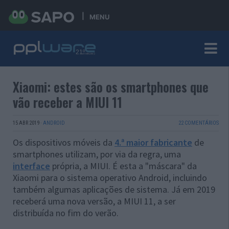
MENU
Xiaomi: estes são os smartphones que
vão receber a MIUI 11
15 ABR 2019
·
ANDROID
22 COMENTÁRIOS
Os dispositivos móveis da
4.ª maior fabricante
de
smartphones utilizam, por via da regra, uma
interface
própria, a MIUI. É esta a "máscara" da
Xiaomi para o sistema operativo Android, incluindo
também algumas aplicações de sistema. Já em 2019
receberá uma nova versão, a MIUI 11, a ser
distribuída no fim do verão.