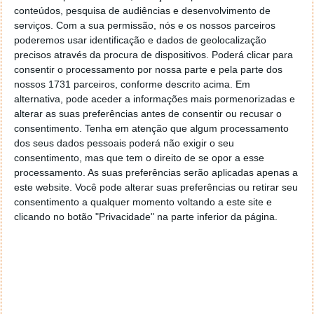
Redmi Note 4 X
conteúdos, pesquisa de audiências e desenvolvimento de
Redmi 3s / 3X
serviços.
Com a sua permissão, nós e os nossos parceiros
Redmi Note 6, Redmi Note 6 Pro
poderemos usar identificação e dados de geolocalização
precisos através da procura de dispositivos. Poderá clicar para
Contudo, temos alguns dispositivos que já chegaram
consentir o processamento por nossa parte e pela parte dos
ao seu fim de vida útil, tal como referido, em
nossos 1731 parceiros, conforme descrito acima. Em
seguida:
alternativa, pode aceder a informações mais pormenorizadas e
alterar as suas preferências antes de consentir ou recusar o
consentimento.
Tenha em atenção que algum processamento
dos seus dados pessoais poderá não exigir o seu
consentimento, mas que tem o direito de se opor a esse
processamento. As suas preferências serão aplicadas apenas a
este website. Você pode alterar suas preferências ou retirar seu
consentimento a qualquer momento voltando a este site e
clicando no botão "Privacidade" na parte inferior da página.