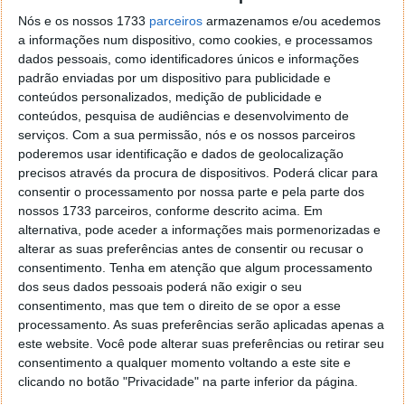
Nós e os nossos 1733
parceiros
armazenamos e/ou acedemos
a informações num dispositivo, como cookies, e processamos
dados pessoais, como identificadores únicos e informações
padrão enviadas por um dispositivo para publicidade e
conteúdos personalizados, medição de publicidade e
conteúdos, pesquisa de audiências e desenvolvimento de
serviços.
Com a sua permissão, nós e os nossos parceiros
poderemos usar identificação e dados de geolocalização
Outra coisa curiosa sobre estes emojis é que vão ser
precisos através da procura de dispositivos. Poderá clicar para
apresentados em simultâneo nos 2 equipamentos.
consentir o processamento por nossa parte e pela parte dos
Assim, vibrações, sons e outras animações vão ser
nossos 1733 parceiros, conforme descrito acima. Em
vistas e sentidas pelos 2 utilizadores de forma
alternativa, pode aceder a informações mais pormenorizadas e
sincronizada.
alterar as suas preferências antes de consentir ou recusar o
consentimento.
Tenha em atenção que algum processamento
Novidades vão para lá da interface do
dos seus dados pessoais poderá não exigir o seu
Telegram
consentimento, mas que tem o direito de se opor a esse
processamento. As suas preferências serão aplicadas apenas a
este website. Você pode alterar suas preferências ou retirar seu
Algo que pode ser útil nas conversas de grupo são os
consentimento a qualquer momento voltando a este site e
Recibos de Leitura. Estes estão disponíveis apenas
clicando no botão "Privacidade" na parte inferior da página.
para grupos pequenos do Telegram, mas permitem