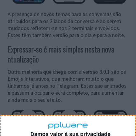
A presença de novos temas para as conversas são
atribuídos para os 2 lados da conversa e ao serem
mudados refletem-se nos 2 terminais envolvidos.
Estes têm também versão para o dia e para a noite.
Expressar-se é mais simples nesta nova
atualização
Outra melhoria que chega com a versão 8.0.1 são os
Emojis Interativos, que melhoram muito o que
tínhamos já antes no Telegram. Estes são animados
e passam a ocupar o ecrã completo, para aumentar
ainda mais o seu efeito.
Damos valor à sua privacidade