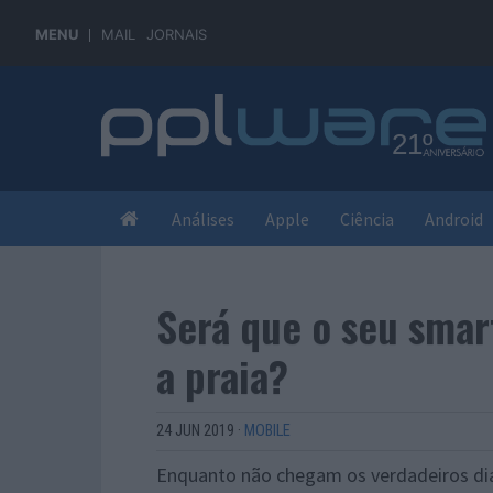
MENU
MAIL
JORNAIS
Análises
Apple
Ciência
Android
Será que o seu smar
a praia?
24 JUN 2019
·
MOBILE
Enquanto não chegam os verdadeiros dias