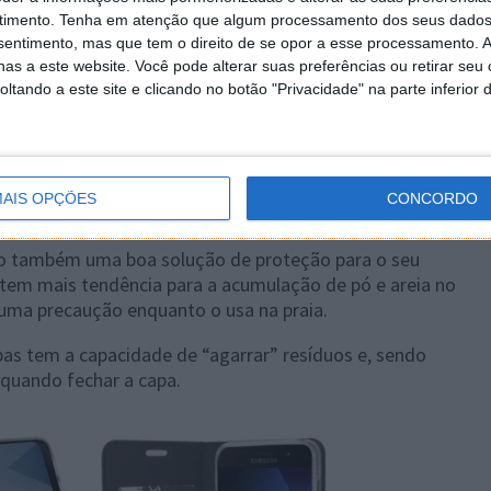
timento.
Tenha em atenção que algum processamento dos seus dados
nsentimento, mas que tem o direito de se opor a esse processamento. A
as a este website. Você pode alterar suas preferências ou retirar seu
tando a este site e clicando no botão "Privacidade" na parte inferior 
AIS OPÇÕES
CONCORDO
 são também uma boa solução de proteção para o seu
 tem mais tendência para a acumulação de pó e areia no
lguma precaução enquanto o usa na praia.
pas tem a capacidade de “agarrar” resíduos e, sendo
ã quando fechar a capa.