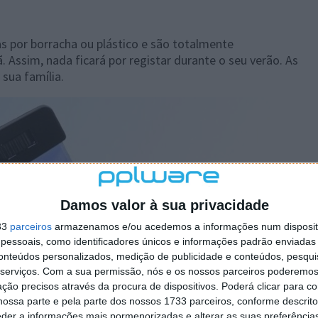
as por borracha ou plástico e são totalmente
. Assim, nada ficará por registar durante o seu verão. As
 sua família.
Damos valor à sua privacidade
33
parceiros
armazenamos e/ou acedemos a informações num dispositi
essoais, como identificadores únicos e informações padrão enviadas 
conteúdos personalizados, medição de publicidade e conteúdos, pesqui
serviços.
Com a sua permissão, nós e os nossos parceiros poderemos 
ção precisos através da procura de dispositivos. Poderá clicar para co
ossa parte e pela parte dos nossos 1733 parceiros, conforme descrit
eder a informações mais pormenorizadas e alterar as suas preferência