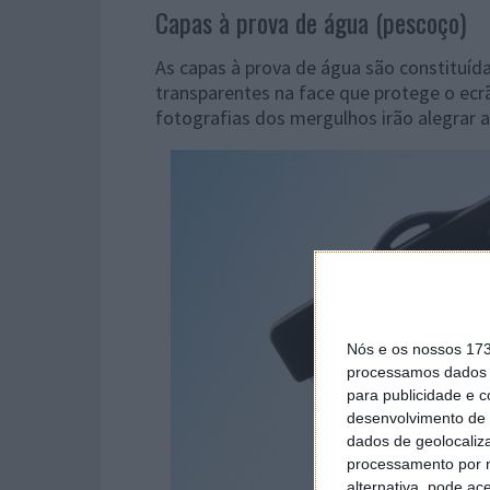
Capas à prova de água (pescoço)
As capas à prova de água são constituíd
transparentes na face que protege o ecrã
fotografias dos mergulhos irão alegrar a
Nós e os nossos 17
processamos dados p
para publicidade e 
desenvolvimento de 
dados de geolocaliza
processamento por n
alternativa, pode ac