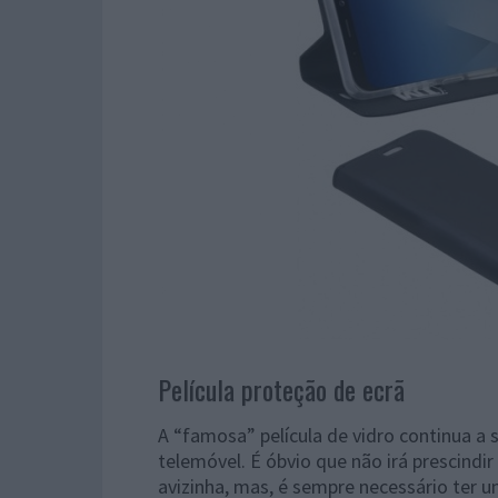
Película proteção de ecrã
A “famosa” película de vidro continua a
telemóvel. É óbvio que não irá prescindi
avizinha, mas, é sempre necessário ter 