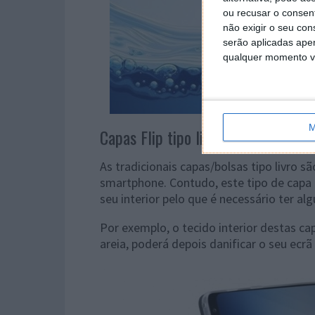
ou recusar o consen
não exigir o seu co
serão aplicadas apen
qualquer momento vol
M
Capas Flip tipo livro
As tradicionais capas/bolsas tipo livro
smartphone. Contudo, este tipo de capa
seu interior pelo que é necessário ter a
Por exemplo, o tecido interior destas ca
areia, poderá depois danificar o seu ecr