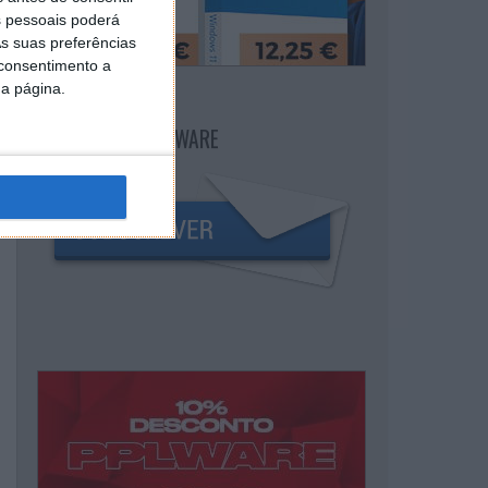
 pessoais poderá
s suas preferências
 consentimento a
da página.
NEWSLETTER PPLWARE