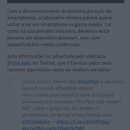
Com o desenvolvimento da próxima geração de
smartphones, a fabricante chinesa parece querer
voltar a ter um smartphone na gama média. Tal
como na sua primeira tentativa, devemos estar
perante um dispositivo premium, mas com
especificações menos poderosas.
Esta informação foi adiantada pelo utilizador
@OnLeaks
no Twitter, que é famoso pelos seus
rumores que muitas vezes se revelam certeiros!
Guess what?! Seems like
#OnePlus
is about to
launch a more affordable device!
Here comes your very first look at that yet
unknown and nameless OnePlus mid-ranger!
360° video + gorgeous 5K renders +
dimensions, on behalf of my Friends over
@91mobiles
->
https://t.co/x5nY3PsbqJ
pic.twitter.com/YDubTx7td0