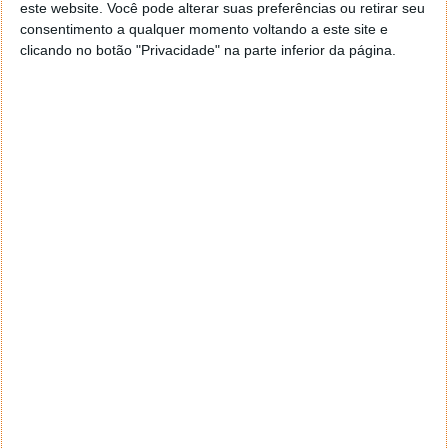
este website. Você pode alterar suas preferências ou retirar seu
consentimento a qualquer momento voltando a este site e
clicando no botão "Privacidade" na parte inferior da página.
As restantes especificações do smartphone são
desconhecidas, tal como o seu preço e data de
lançamento.
Será interessante ver como reagirá o mercado a mais