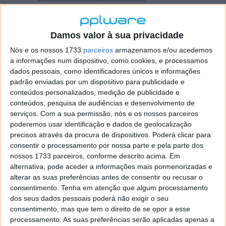
— Steve H.McFly (@OnLeaks)
December 7,
2019
Damos valor à sua privacidade
Para além disso, uma colaboração resultou na
Nós e os nossos 1733
parceiros
armazenamos e/ou acedemos
criação de
renders
relativos ao que o OnePlus 8 Lite
a informações num dispositivo, como cookies, e processamos
poderá oferecer. Pelas imagens, é possível conferir a
dados pessoais, como identificadores únicos e informações
existência de um smartphone com 6,5" com uma
padrão enviadas por um dispositivo para publicidade e
conteúdos personalizados, medição de publicidade e
notch idêntica à do Samsung Galaxy Note10.
conteúdos, pesquisa de audiências e desenvolvimento de
serviços.
Com a sua permissão, nós e os nossos parceiros
Na traseira, as duas câmaras destacam-se num
poderemos usar identificação e dados de geolocalização
módulo cujo design tem sido usado por diversas
precisos através da procura de dispositivos. Poderá clicar para
fabricantes. A Apple, Samsung e Google têm já
consentir o processamento por nossa parte e pela parte dos
ofertas com este estilo no mercado e parece que a
nossos 1733 parceiros, conforme descrito acima. Em
OnePlus poderá seguir essa linha de design!
alternativa, pode aceder a informações mais pormenorizadas e
alterar as suas preferências antes de consentir ou recusar o
consentimento.
Tenha em atenção que algum processamento
dos seus dados pessoais poderá não exigir o seu
consentimento, mas que tem o direito de se opor a esse
processamento. As suas preferências serão aplicadas apenas a