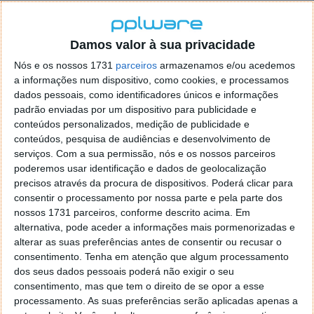
anterior
próxima
Damos valor à sua privacidade
Apesar de estar já
disponível
nos Estados Unidos e
noutros países há algum tempo, o Moments apenas
Nós e os nossos 1731
parceiros
armazenamos e/ou acedemos
agora chegou à Europa e ao Canadá por motivos bem
a informações num dispositivo, como cookies, e processamos
dados pessoais, como identificadores únicos e informações
específicos. A legislação, nestes países, proíbe a
padrão enviadas por um dispositivo para publicidade e
utilização de reconhecimento facial e por isso houve
conteúdos personalizados, medição de publicidade e
a necessidade do Facebook refazer a aplicação usada
conteúdos, pesquisa de audiências e desenvolvimento de
nestes mercados.
serviços.
Com a sua permissão, nós e os nossos parceiros
poderemos usar identificação e dados de geolocalização
Para complementar esta falha, o Facebook criou um
precisos através da procura de dispositivos. Poderá clicar para
mecanismo que consegue identificar faces similares
consentir o processamento por nossa parte e pela parte dos
e agrupá-las, permitindo uma posterior identificação
nossos 1731 parceiros, conforme descrito acima. Em
dos utilizadores. Novas fotografias com a mesma
alternativa, pode aceder a informações mais pormenorizadas e
face, que sejam adicionadas posteriormente, são
alterar as suas preferências antes de consentir ou recusar o
agrupadas.
consentimento.
Tenha em atenção que algum processamento
dos seus dados pessoais poderá não exigir o seu
consentimento, mas que tem o direito de se opor a esse
processamento. As suas preferências serão aplicadas apenas a