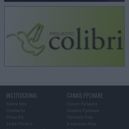
INSTITUCIONAL
CANAIS PPLWARE
Sobre Nós
Fórum Pplware
Contacto
Usados Pplware
Press Kit
Pplware Kids
Ficha Técnica
Empresas Hoje