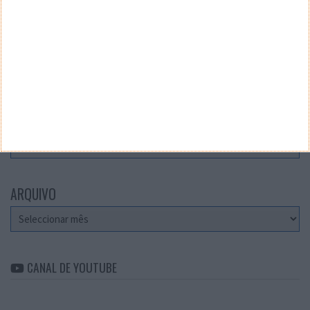
Teste a velocidade da sua Internet
CATEGORIAS
Categorias
ARQUIVO
Arquivo
CANAL DE YOUTUBE