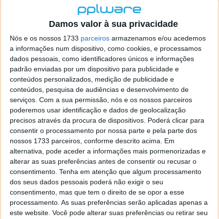
Damos valor à sua privacidade
Nós e os nossos 1733
parceiros
armazenamos e/ou acedemos
a informações num dispositivo, como cookies, e processamos
dados pessoais, como identificadores únicos e informações
padrão enviadas por um dispositivo para publicidade e
conteúdos personalizados, medição de publicidade e
conteúdos, pesquisa de audiências e desenvolvimento de
serviços.
Com a sua permissão, nós e os nossos parceiros
poderemos usar identificação e dados de geolocalização
precisos através da procura de dispositivos. Poderá clicar para
consentir o processamento por nossa parte e pela parte dos
nossos 1733 parceiros, conforme descrito acima. Em
alternativa, pode aceder a informações mais pormenorizadas e
anterior
próxima
alterar as suas preferências antes de consentir ou recusar o
consentimento.
Tenha em atenção que algum processamento
dos seus dados pessoais poderá não exigir o seu
Algo que a equipa que desenvolveu o Opera Coast fez
consentimento, mas que tem o direito de se opor a esse
questão de criar foi uma forma de aproveitar o
processamento. As suas preferências serão aplicadas apenas a
máximo da superfície para a apresentação de
este website. Você pode alterar suas preferências ou retirar seu