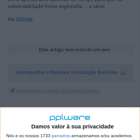
vulnerabilidade fosse explorada… a sério.
Via
GitHub
Este artigo tem mais de um ano
Acompanhe o Pplware no Google Notícias
Proponha uma correção, faça uma sugestão
Autor:
Pedro Pinto
Damos valor à sua privacidade
Tags:
Github
icloud
password
Nós e os nossos 1733
parceiros
armazenamos e/ou acedemos