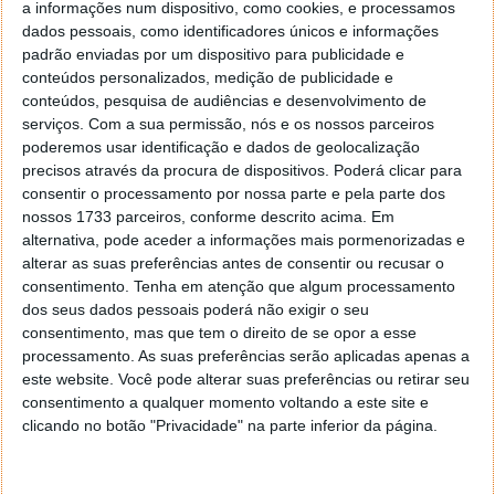
a informações num dispositivo, como cookies, e processamos
dados pessoais, como identificadores únicos e informações
padrão enviadas por um dispositivo para publicidade e
PRÓXIMO ARTIGO
conteúdos personalizados, medição de publicidade e
Consultório Pplware – Esclareça aqui as suas dúvidas
conteúdos, pesquisa de audiências e desenvolvimento de
serviços.
Com a sua permissão, nós e os nossos parceiros
poderemos usar identificação e dados de geolocalização
ARTIGO ANTERIOR
precisos através da procura de dispositivos. Poderá clicar para
As tendências tecnológicas para a CES 2015
consentir o processamento por nossa parte e pela parte dos
nossos 1733 parceiros, conforme descrito acima. Em
alternativa, pode aceder a informações mais pormenorizadas e
alterar as suas preferências antes de consentir ou recusar o
consentimento.
Tenha em atenção que algum processamento
dos seus dados pessoais poderá não exigir o seu
consentimento, mas que tem o direito de se opor a esse
processamento. As suas preferências serão aplicadas apenas a
este website. Você pode alterar suas preferências ou retirar seu
consentimento a qualquer momento voltando a este site e
clicando no botão "Privacidade" na parte inferior da página.