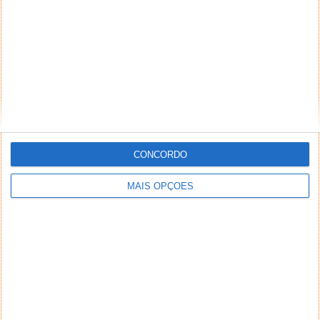
*
*
Nome
Email
Notifique-me de novos comentários por e-mail.
CONCORDO
Também se pode
inscrever
sem comentar.
MAIS OPÇÕES
Aviso: Todo e qualquer texto publicado na internet
através deste sistema não reflete,
necessariamente, a opinião deste site ou do(s)
seu(s) autor(es). Os comentários publicados