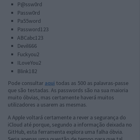
P@ssw0rd
Passw0rd
Pa55word
Password123
ABCabc123
Devil666
Fuckyou2
ILoveYou2
Blink182
Pode consultar
aqui
todas as 500 as palavras-passe
que são testadas. As passwords são na sua maioria
muito óbvias, mas certamente haverá muitos
utilizadores a usarem as mesmas.
A Apple voltará certamente a rever a segurança do
iCloud até porque, segundo a informação deixada no
GitHub, esta ferramenta explora uma falha óbvia.
Seria apenas uma questão de tempo para que tal